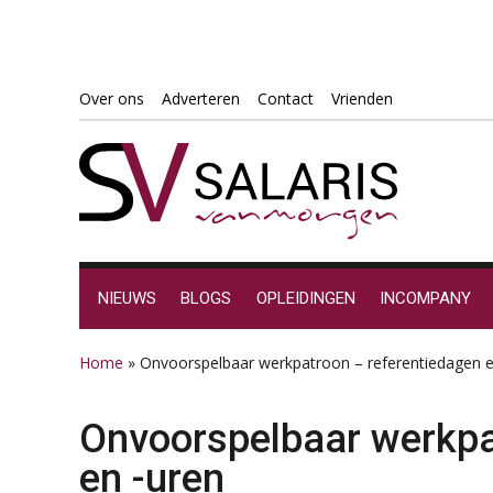
Spring
Door
Spring
Spring
Over ons
Adverteren
Contact
Vrienden
naar
naar
naar
naar
de
de
de
de
hoofdnavigatie
hoofd
eerste
voettekst
inhoud
sidebar
NIEUWS
BLOGS
OPLEIDINGEN
INCOMPANY
Home
»
Onvoorspelbaar werkpatroon – referentiedagen e
Onvoorspelbaar werkpa
en -uren