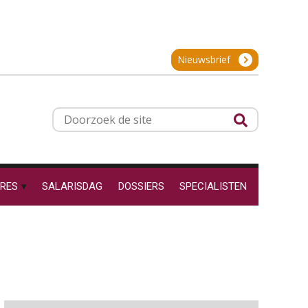
OKT
MOCuitgevers
De impact van AI op de
salarisadministratie: hoe
Online cursus Groene arbeidsvoorwaarden en de gevolgen voor de loonheffingen
05
bereid jij je voor?
Nieuwsbrief
OKT
MOCuitgevers
Cursus DGA verlonen
05
Werkdruk drempel voor
Doorzoek
OKT
MOCuitgevers
verlofopname, duurzame
de
inzetbaarheid meer dan
aantal vakantiedagen
site
Cursus WAZO – verlofvormen
06
Aanpassingen Wet toekomst
OKT
MOCuitgevers
pensioenen, de tijd dringt!
RES
SALARISDAG
DOSSIERS
SPECIALISTEN
Wie alles ziet, draagt alles: de
Online training Power Query voor HR en salarisadministrateurs
06
ongemakkelijke positie van
OKT
MOCuitgevers
payroll
Online cursus Internationaal thuiswerken en vaste inrichting na 2025 OESO modelverdrag update
07
OKT
MOCuitgevers
De kracht van complimenten