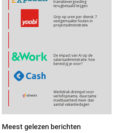
transitievergoeding
terugbetaald krijgen
Cursus Copilot in Office (basis)
28
Grip op uren per dienst: 7
veelgemaakte fouten in
OKT
MOCuitgevers
projectadministratie
Online cursus Personeel en AVG/privacy
29
OKT
MOCuitgevers
De impact van AI op de
salarisadministratie: hoe
Online cursus omtrent pensioenactualiteiten
03
bereid jij je voor?
NOV
MOCuitgevers
Cursus Werkkostenregeling
04
Werkdruk drempel voor
NOV
MOCuitgevers
verlofopname, duurzame
inzetbaarheid meer dan
aantal vakantiedagen
Cursus Wwft en AI
05
Aanpassingen Wet toekomst
NOV
MOCuitgevers
pensioenen, de tijd dringt!
Meest gelezen berichten
Wie alles ziet, draagt alles: de