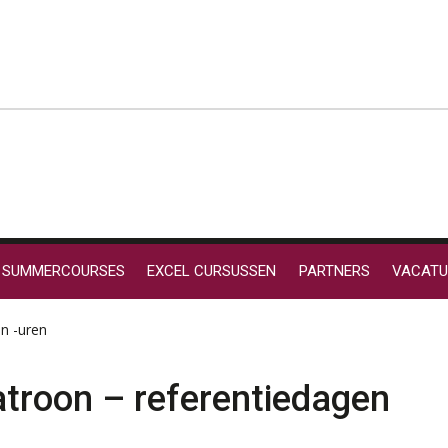
SUMMERCOURSES
EXCEL CURSUSSEN
PARTNERS
VACATU
n -uren
troon – referentiedagen