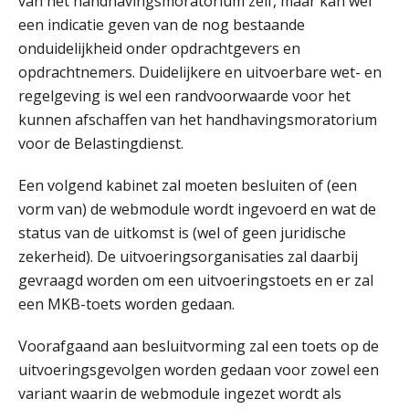
van het handhavingsmoratorium zelf, maar kan wel
een indicatie geven van de nog bestaande
Tweedaagse online Excel training voor de salarisadministrateur (verdieping, specialisatie en AI)
onduidelijkheid onder opdrachtgevers en
08
SEP
MOCuitgevers
opdrachtnemers. Duidelijkere en uitvoerbare wet- en
regelgeving is wel een randvoorwaarde voor het
Cursus Samenwerken financiële- en salarisadministratie
kunnen afschaffen van het handhavingsmoratorium
09
SEP
MOCuitgevers
voor de Belastingdienst.
Een volgend kabinet zal moeten besluiten of (een
Online cursus Disfunctionerende werknemer: wat nu?
16
vorm van) de webmodule wordt ingevoerd en wat de
SEP
MOCuitgevers
status van de uitkomst is (wel of geen juridische
zekerheid). De uitvoeringsorganisaties zal daarbij
Training Grenzen aangeven met zelfvertrouwen en respect
17
gevraagd worden om een uitvoeringstoets en er zal
SEP
MOCuitgevers
een MKB-toets worden gedaan.
Online cursus Auto, fiets en OV in de salarisadministratie
17
Voorafgaand aan besluitvorming zal een toets op de
SEP
MOCuitgevers
uitvoeringsgevolgen worden gedaan voor zowel een
variant waarin de webmodule ingezet wordt als