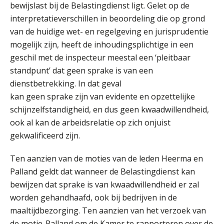
bewijslast bij de Belastingdienst ligt. Gelet op de
interpretatieverschillen in beoordeling die op grond
van de huidige wet- en regelgeving en jurisprudentie
Practical Diploma in Payroll Administration (PDL®)
11
mogelijk zijn, heeft de inhoudingsplichtige in een
AUG
Markus Verbeek Praehep
geschil met de inspecteur meestal een ‘pleitbaar
standpunt’ dat geen sprake is van een
HBO Programma Manager Payroll Services & Benefits
14
dienstbetrekking. In dat geval
AUG
Markus Verbeek Praehep
kan geen sprake zijn van evidente en opzettelijke
schijnzelfstandigheid, en dus geen kwaadwillendheid,
Module Arbeidsrecht en Sociale Zekerheid VPS
ook al kan de arbeidsrelatie op zich onjuist
17
AUG
Markus Verbeek Praehep
gekwalificeerd zijn.
Ten aanzien van de moties van de leden Heerma en
Module Loonheffingen PDL
20
Palland geldt dat wanneer de Belastingdienst kan
AUG
Markus Verbeek Praehep
bewijzen dat sprake is van kwaadwillendheid er zal
worden gehandhaafd, ook bij bedrijven in de
Module Loonheffingen VPS
24
maaltijdbezorging. Ten aanzien van het verzoek van
AUG
Markus Verbeek Praehep
de motie-Palland om de Kamer te rapporteren over de