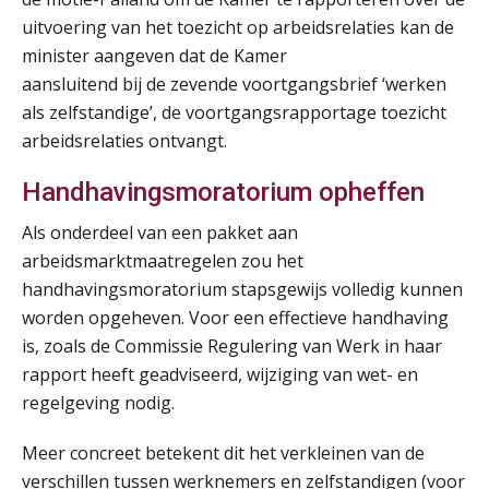
uitvoering van het toezicht op arbeidsrelaties kan de
Summercourse Update loonheffingen en arbeidsrecht
24
minister aangeven dat de Kamer
AUG
MOCuitgevers
aansluitend bij de zevende voortgangsbrief ‘werken
als zelfstandige’, de voortgangsrapportage toezicht
Summercourse: Kiezen en loslaten & een mindset die kansen ziet en vertrouwen geeft
25
arbeidsrelaties ontvangt.
AUG
MOCuitgevers
Handhavingsmoratorium opheffen
Summercourse: Een mindset die kansen ziet en vertrouwen geeft
25
Als onderdeel van een pakket aan
AUG
MOCuitgevers
arbeidsmarktmaatregelen zou het
handhavingsmoratorium stapsgewijs volledig kunnen
Summercourse: Kiezen wat bij je past, loslaten wat je niet verder helpt
25
worden opgeheven. Voor een effectieve handhaving
AUG
MOCuitgevers
is, zoals de Commissie Regulering van Werk in haar
rapport heeft geadviseerd, wijziging van wet- en
Summercourse Werkkostenregeling
25
regelgeving nodig.
AUG
MOCuitgevers
Meer concreet betekent dit het verkleinen van de
Online Opleiding Praktijkdiploma Loonadministratie (PDL)
25
verschillen tussen werknemers en zelfstandigen (voor