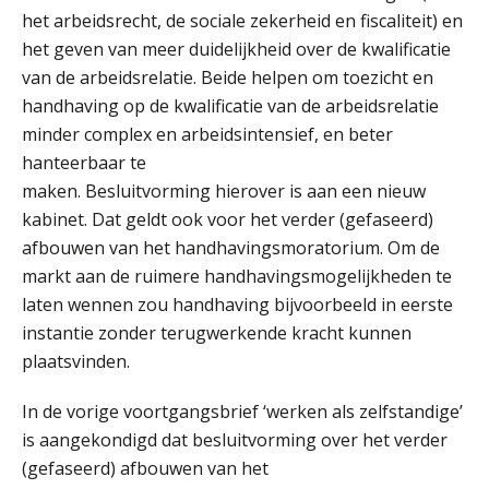
AUG
MOCuitgevers
het arbeidsrecht, de sociale zekerheid en fiscaliteit) en
het geven van meer duidelijkheid over de kwalificatie
Summercourse Internationaal/grensoverschrijdend werken
25
van de arbeidsrelatie. Beide helpen om toezicht en
AUG
MOCuitgevers
handhaving op de kwalificatie van de arbeidsrelatie
minder complex en arbeidsintensief, en beter
Opfriscursus PDL (NIRPA PE)
hanteerbaar te
26
AUG
Markus Verbeek Praehep
maken. Besluitvorming hierover is aan een nieuw
kabinet. Dat geldt ook voor het verder (gefaseerd)
Summercourse Impact en invloed van AI op de salarisverwerking (basis)
afbouwen van het handhavingsmoratorium. Om de
26
AUG
MOCuitgevers
markt aan de ruimere handhavingsmogelijkheden te
laten wennen zou handhaving bijvoorbeeld in eerste
Summercourse Impact en invloed van AI op de salarisverwerking (verdieping)
instantie zonder terugwerkende kracht kunnen
27
AUG
MOCuitgevers
plaatsvinden.
In de vorige voortgangsbrief ‘werken als zelfstandige’
Online Vakopleiding Payroll Services (VPS)
28
is aangekondigd dat besluitvorming over het verder
AUG
MOCuitgevers
(gefaseerd) afbouwen van het