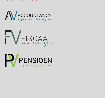
OKT
MOCuitgevers
Online cursus Groene arbeidsvoorwaarden en de gevolgen voor de loonheffingen
05
OKT
MOCuitgevers
Cursus DGA verlonen
05
OKT
MOCuitgevers
Cursus WAZO – verlofvormen
06
OKT
MOCuitgevers
Online training Power Query voor HR en salarisadministrateurs
06
OKT
MOCuitgevers
Online cursus Internationaal thuiswerken en vaste inrichting na 2025 OESO modelverdrag update
07
OKT
MOCuitgevers