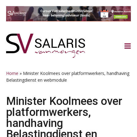
Spring
Door
Spring
Spring
naar
naar
naar
naar
de
de
de
de
hoofdnavigatie
hoofd
eerste
voettekst
inhoud
sidebar
Home
»
Minister Koolmees over platformwerkers, handhaving
Belastingdienst en webmodule
Minister Koolmees over
platformwerkers,
handhaving
Belastingdienst en