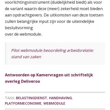
Praktijkdiploma loonadministratie (PDL)
17
voorlichtingsinstrument (duidelijkheid biedt) als voor
SEP
SD Worx
de variant waarin deze (meer) zekerheid moet bieden
aan opdrachtgevers. De uitkomsten van deze toetsen
Cursus Samen sterk: efficiënte samenwerking tussen HR en salarisadministratie
17
zullen belangrijke input zijn voor de uiteindelijke
SEP
MOCuitgevers
besluitvorming
over de webmodule.
Pensioen voor de salarisprofessional: ontdek welke verdieping bij jou past
21
SEP
MOCuitgevers
Pilot webmodule beoordeling arbeidsrelatie:
stand van zaken
Online cursus Zzp’er, de Wet DBA en schijnzelfstandigheid
24
SEP
MOCuitgevers
De mensen achter de loonstrook: in
gesprek met Susan Hendriks
Antwoorden op Kamervragen uit schriftelijk
Online Excel training voor de salarisadministrateur (basis)
24
Je helpt klanten met hun
overleg Deliveroo
administratie — maar hoe zit het met
SEP
MOCuitgevers
die van jouzelf?
Hoe behoud je financiële talenten in
TAGS:
BELASTINGDIENST
,
HANDHAVING
,
Cursus Inkomstenbelasting voor de salarisadministrateur
29
een krappe arbeidsmarkt?
PLATFORMECONOMIE
,
WEBMODULE
SEP
MOCuitgevers