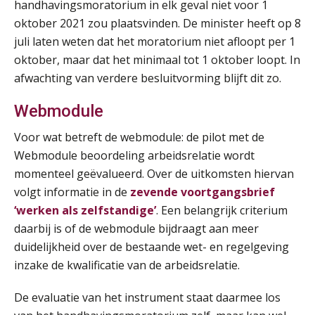
handhavingsmoratorium in elk geval niet voor 1
Opfriscursus VPS (NIRPA PE)
28
oktober 2021 zou plaatsvinden. De minister heeft op 8
AUG
Markus Verbeek Praehep
juli laten weten dat het moratorium niet afloopt per 1
oktober, maar dat het minimaal tot 1 oktober loopt. In
Praktijkdiploma Loonadministratie (PDL®)
31
afwachting van verdere besluitvorming blijft dit zo.
AUG
Markus Verbeek Praehep
Webmodule
Cursus Van salarisadministrateur naar beloningsadviseur (basis)
01
Voor wat betreft de webmodule: de pilot met de
SEP
MOCuitgevers
Webmodule beoordeling arbeidsrelatie wordt
momenteel geëvalueerd. Over de uitkomsten hiervan
Online cursus Wwft voor salarisadministrateurs (inclusief praktijkmodellen)
03
volgt informatie in de
zevende voortgangsbrief
SEP
MOCuitgevers
‘werken als zelfstandige’
. Een belangrijk criterium
daarbij is of de webmodule bijdraagt aan meer
Online cursus Bedingen in de arbeidsovereenkomst
07
duidelijkheid over de bestaande wet- en regelgeving
SEP
MOCuitgevers
inzake de kwalificatie van de arbeidsrelatie.
Online Excel training voor de salarisadministrateur (verdieping)
08
De evaluatie van het instrument staat daarmee los
SEP
MOCuitgevers