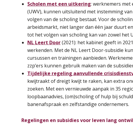
Scholen met een uitkering
: werknemers met 
(UWV), kunnen uitsluitend met instemming van 
volgen van de scholing bestaat. Voor de scholi
arbeidsmarkt, niet langer dan één jaar duurt en 
tot het volgen van scholing kan van zowel het 
NL Leert Door
(2021): het kabinet geeft in 202
werkenden. Met de NL Leert Door-subsidie kun
cursussen en trainingen aanbieden. Werknemers
zzp’ers kunnen gebruik maken van de subsidier
Tijdelijke regeling aanvullende crisisdiens
kwijtraakt of dreigt kwijt te raken, kan extra
zoeken. Met een vernieuwde aanpak in 35 region
loopbaanadvies, (om)scholing of hulp bij schul
banenafspraak en zelfstandige ondernemers.
Regelingen en subsidies voor leven lang ontwi