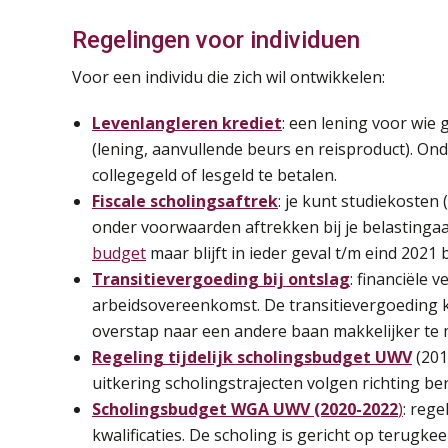
Regelingen voor individuen
Voor een individu die zich wil ontwikkelen:
Levenlangleren krediet
: een lening voor wie 
(lening, aanvullende beurs en reisproduct). O
collegegeld of lesgeld te betalen.
Fiscale scholingsaftrek
: je kunt studiekosten
onder voorwaarden aftrekken bij je belastinga
budget
maar blijft in ieder geval t/m eind 2021 
Transitievergoeding bij ontslag
: financiële 
arbeidsovereenkomst. De transitievergoeding k
overstap naar een andere baan makkelijker te
Regeling tijdelijk scholingsbudget UWV
(201
uitkering scholingstrajecten volgen richting be
Scholingsbudget WGA UWV (2020-2022
)
: reg
kwalificaties. De scholing is gericht op terugke