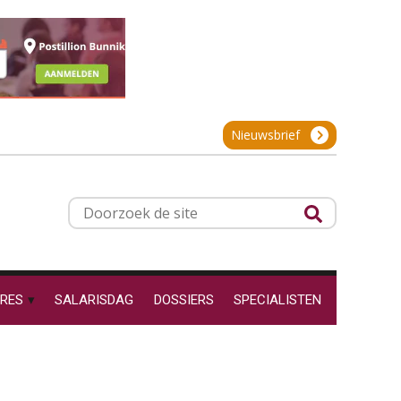
projectadministratie
Online cursus Werkkostenregeling
01
OKT
MOCuitgevers
De impact van AI op de
salarisadministratie: hoe
Online cursus Groene arbeidsvoorwaarden en de gevolgen voor de loonheffingen
05
bereid jij je voor?
Nieuwsbrief
OKT
MOCuitgevers
Cursus DGA verlonen
05
Werkdruk drempel voor
Doorzoek
OKT
MOCuitgevers
verlofopname, duurzame
de
inzetbaarheid meer dan
aantal vakantiedagen
site
Cursus WAZO – verlofvormen
06
Aanpassingen Wet toekomst
OKT
MOCuitgevers
pensioenen, de tijd dringt!
RES
SALARISDAG
DOSSIERS
SPECIALISTEN
Online training Power Query voor HR en salarisadministrateurs
Wie alles ziet, draagt alles: de
06
ongemakkelijke positie van
OKT
MOCuitgevers
payroll