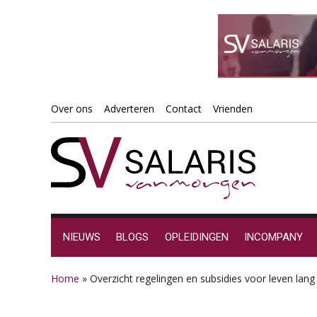
Spring
Door
Spring
Spring
Over ons
Adverteren
Contact
Vrienden
naar
naar
naar
naar
de
de
de
de
hoofdnavigatie
hoofd
eerste
voettekst
inhoud
sidebar
NIEUWS
BLOGS
OPLEIDINGEN
INCOMPANY
Home
»
Overzicht regelingen en subsidies voor leven lang