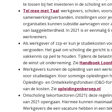
te lossen bij het investeren in de scholing en 
Tel mee met Taal
: werkgevers, scholen, voor
samenwerkingsverbanden, instellingen voor je
organisaties kunnen subsidie aanvragen voor a
van laaggeletterdheid. In 2021 is er eenmalig 6
werknemers.
Als werkgever of zzp-er kun je studiekosten voo
vergoeden. Het gaat om scholing die gericht is
vakkennis op peil te houden. Tijdens de belas
de winst uit onderneming. Zie
Handboek Loonhef
Werkgevers kunnen de opleiding van een werk
voor studiedagen. Voor sommige opleidingen 
Opleidings- en Ontwikkelingsfondsen (O&O-fond
van de kosten. Zie
opleidingenberoep.nl
Omscholing tekortsectoren (2021): deze regeling 
van 2021 opengaan. Hiermee kunnen maximaal 1
Werkgevers die een vacature hebben in een te