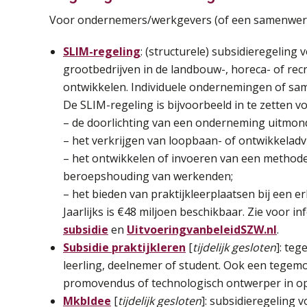
Voor ondernemers/werkgevers (of een samenwer
SLIM-regeling
: (structurele) subsidieregelin
grootbedrijven in de landbouw-, horeca- of recr
ontwikkelen. Individuele ondernemingen of s
De SLIM-regeling is bijvoorbeeld in te zetten vo
– de doorlichting van een onderneming uitmond
– het verkrijgen van loopbaan- of ontwikkeladv
– het ontwikkelen of invoeren van een methode
beroepshouding van werkenden;
– het bieden van praktijkleerplaatsen bij een er
Jaarlijks is €48 miljoen beschikbaar. Zie voor i
subsidie
en
UitvoeringvanbeleidSZW.nl
.
Subsidie praktijkleren
[
tijdelijk gesloten
]: te
leerling, deelnemer of student. Ook een tegem
promovendus of technologisch ontwerper in op
MkbIdee
[
tijdelijk gesloten
]: subsidieregeling