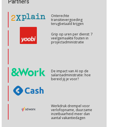
Partners
talenten in een krappe
arbeidsmarkt?
Cursus Internationaal/grensoverschrijdend werken
27
Onterechte
OKT
MOCuitgevers
transitievergoeding
terugbetaald krijgen
Cursus Copilot in Office (basis)
28
Grip op uren per dienst: 7
veelgemaakte fouten in
OKT
MOCuitgevers
projectadministratie
Online cursus Personeel en AVG/privacy
29
OKT
MOCuitgevers
De impact van AI op de
salarisadministratie: hoe
Online cursus omtrent pensioenactualiteiten
03
bereid jij je voor?
NOV
MOCuitgevers
Cursus Werkkostenregeling
04
Werkdruk drempel voor
NOV
MOCuitgevers
verlofopname, duurzame
inzetbaarheid meer dan
aantal vakantiedagen
Cursus Wwft en AI
05