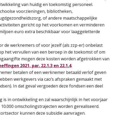
ontwikkeling van huidig en toekomstig personeel.
schoolse voorzieningen, bibliotheken,
ugdgezondheidszorg, of andere maatschappelijke
ctiviteiten gericht op het voorkomen en verminderen
 miljoen euro extra beschikbaar voor laaggeletterde
r de werknemers of voor jezelf (als zzp-er) onbelast
 op het vervullen van een beroep in de toekomst of om
tingaangifte mogen deze kosten worden afgetrokken van
fingen 2021, par. 22.1.3 en 22.1.4
.
nemer betalen of een werknemer betaald verlof geven
hebben werkgevers via cao’s afspraken gemaakt met
sen). In dat geval vergoeden deze fondsen een deel
is in ontwikkeling en zal waarschijnlijk in het voorjaar
0.000 omscholingstrajecten worden gerealiseerd.
kortsector kunnen deze subsidie aanvragen.