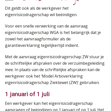
Online Vakopleiding Payroll Services (VPS)
28
Dit geldt ook als de werkgever het
AUG
MOCuitgevers
eigenrisicodragerschap wil beëindigen.
Opfriscursus VPS (NIRPA PE)
28
Voor een snelle verwerking van de aanvraag
AUG
Markus Verbeek Praehep
eigenrisicodragerschap WGA is het belangrijk dat je
zowel het aanvraagformulier als de
Praktijkdiploma Loonadministratie (PDL®)
garantieverklaring tegelijkertijd indient.
31
AUG
Markus Verbeek Praehep
Met de aanvraag eigenrisicodragerschap ZW stuur je
de schriftelijke afspraken over de verzuimbegeleiding
Cursus Van salarisadministrateur naar beloningsadviseur (basis)
01
mee. In plaats van de schriftelijke afspraken kan de
SEP
MOCuitgevers
werkgever ook het ‘Model Arboverklaring
eigenrisicodragerschap Ziektewet (ZW)’ gebruiken.
Online cursus Wwft voor salarisadministrateurs (inclusief praktijkmodellen)
03
SEP
MOCuitgevers
1 januari of 1 juli
Een werkgever kan het eigenrisicodragerschap
Online cursus Bedingen in de arbeidsovereenkomst
07
aanvragen of beëindigen op 1 januari of op 1 juli. Het
SEP
MOCuitgevers