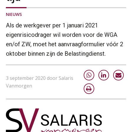
AUG
MOCuitgevers
NIEUWS
Online Opleiding Praktijkdiploma Loonadministratie (PDL)
25
Als de werkgever per 1 januari 2021
AUG
MOCuitgevers
eigenrisicodrager wil worden voor de WGA
Summercourse Internationaal/grensoverschrijdend werken
en/of ZW, moet het aanvraagformulier vóór 2
25
AUG
MOCuitgevers
oktober binnen zijn de Belastingdienst.
Opfriscursus PDL (NIRPA PE)
26
AUG
Markus Verbeek Praehep
3 september 2020 door Salaris
Vanmorgen
Summercourse Impact en invloed van AI op de salarisverwerking (basis)
26
AUG
MOCuitgevers
Summercourse Impact en invloed van AI op de salarisverwerking (verdieping)
27
AUG
MOCuitgevers