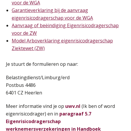
Online cursus Auto, fiets en OV in de salarisadministratie
17
voor de WGA
SEP
MOCuitgevers
Garantieverklaring bij de aanvraag
eigenrisicodragerschap voor de WGA
Praktijkdiploma loonadministratie (PDL)
Aanvraag of beëindiging Eigenrisicodragerschap
17
SEP
SD Worx
voor de ZW
Model Arboverklaring eigenrisicodragerschap
Cursus Samen sterk: efficiënte samenwerking tussen HR en salarisadministratie
Ziektewet (ZW)
17
De mensen achter de loonstrook: in
SEP
MOCuitgevers
gesprek met Susan Hendriks
Je stuurt de formulieren op naar:
Je helpt klanten met hun
Pensioen voor de salarisprofessional: ontdek welke verdieping bij jou past
21
administratie — maar hoe zit het met
Belastingdienst/Limburg/erd
SEP
MOCuitgevers
die van jouzelf?
Postbus 4486
Hoe behoud je financiële talenten in
6401 CZ Heerlen
Online cursus Zzp’er, de Wet DBA en schijnzelfstandigheid
24
een krappe arbeidsmarkt?
SEP
MOCuitgevers
Meer informatie vind je op
uwv.nl
(Ik ben of word
Onterechte transitievergoeding
eigenrisicodrager) en in
paragraaf 5.7
terugbetaald krijgen
Online Excel training voor de salarisadministrateur (basis)
24
Eigenrisicodragerschap
SEP
MOCuitgevers
Grip op uren per dienst: 7
werknemersverzekeringen in Handboek