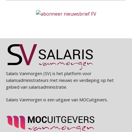
Cursus Van salarisadministrateur naar beloningsadviseur (basis)
01
Senior Payroll Officer
SEP
MOCuitgevers
Forvis Mazars
Online cursus Wwft voor salarisadministrateurs (inclusief praktijkmodellen)
03
Payroll specialist
SEP
MOCuitgevers
Meijers makelaars in assurantiën
Online cursus Bedingen in de arbeidsovereenkomst
07
SEP
MOCuitgevers
Salarisadministrateur | Detachering
Salaris Vanmorgen (SV) is het platform voor
salarisadministrateurs met nieuws en verdieping op het
a•s WORKS
Online Excel training voor de salarisadministrateur (verdieping)
08
gebied van salarisadministratie.
SEP
MOCuitgevers
Salaris Vanmorgen is een uitgave van MOCuitgevers.
Salarisadministrateur – Amersfoort
aaff
Tweedaagse online Excel training voor de salarisadministrateur (verdieping, specialisatie en AI)
08
SEP
MOCuitgevers
Salarisadministrateur (20–28 uur per week)