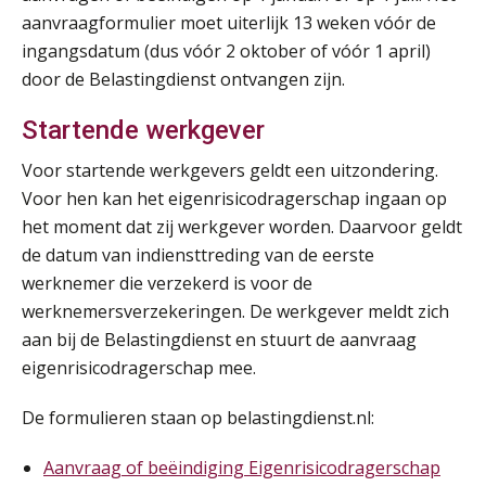
aanvraagformulier moet uiterlijk 13 weken vóór de
ingangsdatum (dus vóór 2 oktober of vóór 1 april)
Online Excel training voor de salarisadministrateur (verdieping)
08
door de Belastingdienst ontvangen zijn.
SEP
MOCuitgevers
Startende werkgever
Tweedaagse online Excel training voor de salarisadministrateur (verdieping, specialisatie en AI)
08
SEP
MOCuitgevers
Voor startende werkgevers geldt een uitzondering.
Voor hen kan het eigenrisicodragerschap ingaan op
het moment dat zij werkgever worden. Daarvoor geldt
Cursus Samenwerken financiële- en salarisadministratie
09
de datum van indiensttreding van de eerste
SEP
MOCuitgevers
werknemer die verzekerd is voor de
werknemersverzekeringen. De werkgever meldt zich
Online cursus Disfunctionerende werknemer: wat nu?
16
aan bij de Belastingdienst en stuurt de aanvraag
SEP
MOCuitgevers
eigenrisicodragerschap mee.
Training Grenzen aangeven met zelfvertrouwen en respect
17
De formulieren staan op belastingdienst.nl:
SEP
MOCuitgevers
Aanvraag of beëindiging Eigenrisicodragerschap