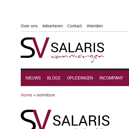
Spring
Door
Spring
Spring
Over ons
Adverteren
Contact
Vrienden
naar
naar
naar
naar
de
de
de
de
hoofdnavigatie
hoofd
eerste
voettekst
inhoud
sidebar
NIEUWS
BLOGS
OPLEIDINGEN
INCOMPANY
Home
»
normloon