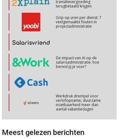
transitievergoeding
terugbetaald krijgen
Cursus Copilot in Office (basis)
28
Grip op uren per dienst: 7
veelgemaakte fouten in
OKT
MOCuitgevers
projectadministratie
Online cursus Personeel en AVG/privacy
29
OKT
MOCuitgevers
De impact van AI op de
salarisadministratie: hoe
Online cursus omtrent pensioenactualiteiten
03
bereid jij je voor?
NOV
MOCuitgevers
Cursus Werkkostenregeling
04
Werkdruk drempel voor
NOV
MOCuitgevers
verlofopname, duurzame
inzetbaarheid meer dan
aantal vakantiedagen
Cursus Wwft en AI
05
Aanpassingen Wet toekomst
NOV
MOCuitgevers
pensioenen, de tijd dringt!
Meest gelezen berichten
Wie alles ziet, draagt alles: de