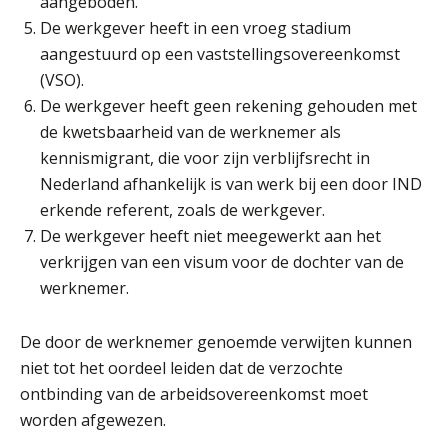
aangeboden.
De werkgever heeft in een vroeg stadium
Cursus Samenwerken financiële- en salarisadministratie
09
aangestuurd op een vaststellingsovereenkomst
SEP
MOCuitgevers
(VSO).
De werkgever heeft geen rekening gehouden met
Online cursus Disfunctionerende werknemer: wat nu?
16
de kwetsbaarheid van de werknemer als
SEP
MOCuitgevers
kennismigrant, die voor zijn verblijfsrecht in
Nederland afhankelijk is van werk bij een door IND
Training Grenzen aangeven met zelfvertrouwen en respect
17
erkende referent, zoals de werkgever.
SEP
MOCuitgevers
De werkgever heeft niet meegewerkt aan het
verkrijgen van een visum voor de dochter van de
Online cursus Auto, fiets en OV in de salarisadministratie
17
werknemer.
SEP
MOCuitgevers
De door de werknemer genoemde verwijten kunnen
Praktijkdiploma loonadministratie (PDL)
17
niet tot het oordeel leiden dat de verzochte
SEP
SD Worx
ontbinding van de arbeidsovereenkomst moet
worden afgewezen.
Cursus Samen sterk: efficiënte samenwerking tussen HR en salarisadministratie
17