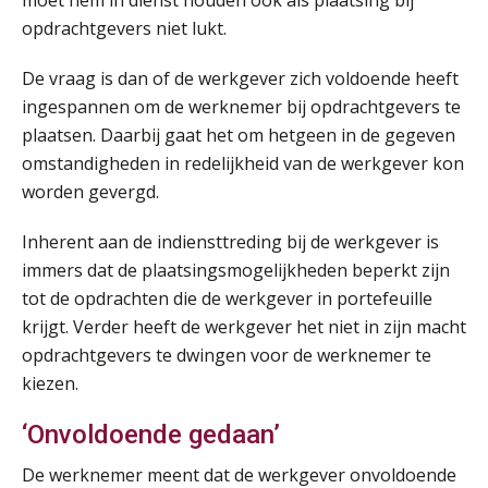
opdrachtgevers niet lukt.
Opfriscursus PDL (NIRPA PE)
26
De vraag is dan of de werkgever zich voldoende heeft
AUG
Markus Verbeek Praehep
ingespannen om de werknemer bij opdrachtgevers te
plaatsen. Daarbij gaat het om hetgeen in de gegeven
Summercourse Impact en invloed van AI op de salarisverwerking (basis)
26
omstandigheden in redelijkheid van de werkgever kon
AUG
MOCuitgevers
worden gevergd.
Summercourse Impact en invloed van AI op de salarisverwerking (verdieping)
27
Inherent aan de indiensttreding bij de werkgever is
AUG
MOCuitgevers
immers dat de plaatsingsmogelijkheden beperkt zijn
tot de opdrachten die de werkgever in portefeuille
Online Vakopleiding Payroll Services (VPS)
28
krijgt. Verder heeft de werkgever het niet in zijn macht
AUG
MOCuitgevers
opdrachtgevers te dwingen voor de werknemer te
kiezen.
Opfriscursus VPS (NIRPA PE)
28
‘Onvoldoende gedaan’
AUG
Markus Verbeek Praehep
De werknemer meent dat de werkgever onvoldoende