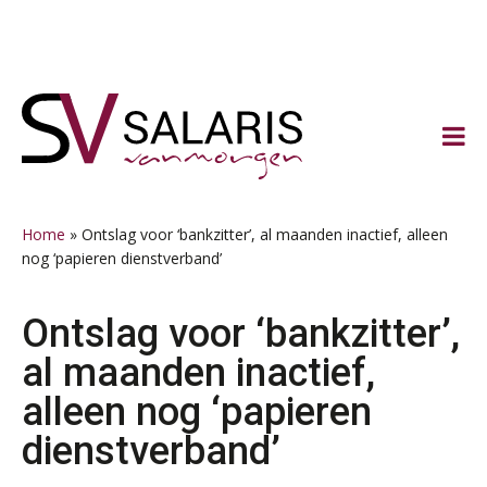
Spring
Door
Spring
Spring
naar
naar
naar
naar
de
de
de
de
hoofdnavigatie
hoofd
eerste
voettekst
inhoud
sidebar
Home
»
Ontslag voor ‘bankzitter’, al maanden inactief, alleen
nog ‘papieren dienstverband’
Ontslag voor ‘bankzitter’,
al maanden inactief,
alleen nog ‘papieren
dienstverband’