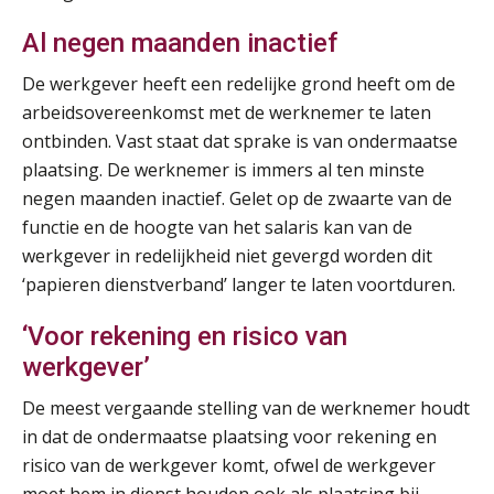
Summercourse: Kiezen en loslaten & een mindset die kansen ziet en vertrouwen geeft
25
Al negen maanden inactief
AUG
MOCuitgevers
De werkgever heeft een redelijke grond heeft om de
Summercourse: Een mindset die kansen ziet en vertrouwen geeft
arbeidsovereenkomst met de werknemer te laten
25
AUG
MOCuitgevers
ontbinden. Vast staat dat sprake is van ondermaatse
plaatsing. De werknemer is immers al ten minste
negen maanden inactief. Gelet op de zwaarte van de
Summercourse: Kiezen wat bij je past, loslaten wat je niet verder helpt
25
functie en de hoogte van het salaris kan van de
AUG
MOCuitgevers
werkgever in redelijkheid niet gevergd worden dit
‘papieren dienstverband’ langer te laten voortduren.
Summercourse Werkkostenregeling
25
AUG
MOCuitgevers
‘Voor rekening en risico van
werkgever’
Online Opleiding Praktijkdiploma Loonadministratie (PDL)
25
AUG
MOCuitgevers
De meest vergaande stelling van de werknemer houdt
in dat de ondermaatse plaatsing voor rekening en
Summercourse Internationaal/grensoverschrijdend werken
risico van de werkgever komt, ofwel de werkgever
25
AUG
MOCuitgevers
moet hem in dienst houden ook als plaatsing bij