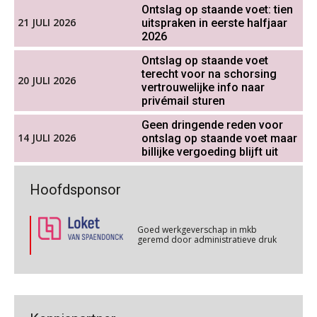
Ontslag op staande voet: tien
21 JULI 2026
uitspraken in eerste halfjaar
2026
Cursus Van salarisadministrateur naar beloningsadviseur (verdieping)
07
OKT
MOCuitgevers
Ontslag op staande voet
terecht voor na schorsing
20 JULI 2026
vertrouwelijke info naar
Online cursus Nog meer bedingen in de arbeidsovereenkomst
08
privémail sturen
OKT
MOCuitgevers
Non-actiefstelling en schorsing: de
Geen dringende reden voor
regels, de risico’s en de
loondoorbetaling
14 JULI 2026
ontslag op staande voet maar
Online cursus Update loonheffingen en arbeidsrecht
billijke vergoeding blijft uit
08
De mensen achter de loonstrook: in
OKT
MOCuitgevers
gesprek met Susan Hendriks
Goed werkgeverschap in mkb
Hoofdsponsor
geremd door administratieve druk
Cursus Cafetariaregelingen/uitruilen arbeidsvoorwaarden
Je helpt klanten met hun
26
administratie — maar hoe zit het met
OKT
MOCuitgevers
die van jouzelf?
Goed werkgeverschap in mkb
geremd door administratieve druk
Hoe behoud je financiële talenten in
Online cursus Ontslag van A tot Z, voorkom fouten en kosten
26
een krappe arbeidsmarkt?
Goed werkgeverschap in mkb
OKT
MOCuitgevers
geremd door administratieve druk
Onterechte transitievergoeding
De cijfers kloppen, maar klopt de
terugbetaald krijgen