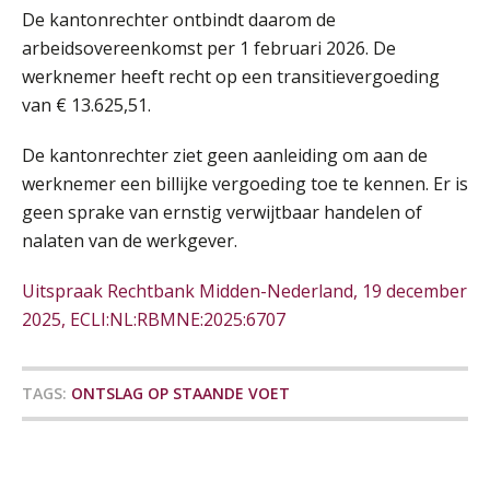
SEP
MOCuitgevers
De kantonrechter ontbindt daarom de
arbeidsovereenkomst per 1 februari 2026. De
Pensioen voor de salarisprofessional: ontdek welke verdieping bij jou past
werknemer heeft recht op een transitievergoeding
21
De mensen achter de loonstrook: in
SEP
MOCuitgevers
van € 13.625,51.
gesprek met Susan Hendriks
De kantonrechter ziet geen aanleiding om aan de
Online cursus Zzp’er, de Wet DBA en schijnzelfstandigheid
Je helpt klanten met hun
24
administratie — maar hoe zit het met
werknemer een billijke vergoeding toe te kennen. Er is
SEP
MOCuitgevers
die van jouzelf?
geen sprake van ernstig verwijtbaar handelen of
nalaten van de werkgever.
Hoe behoud je financiële talenten in
Online Excel training voor de salarisadministrateur (basis)
24
een krappe arbeidsmarkt?
SEP
MOCuitgevers
Uitspraak Rechtbank Midden-Nederland, 19 december
Onterechte transitievergoeding
2025, ECLI:NL:RBMNE:2025:6707
terugbetaald krijgen
Cursus Inkomstenbelasting voor de salarisadministrateur
29
SEP
MOCuitgevers
Grip op uren per dienst: 7
TAGS:
ONTSLAG OP STAANDE VOET
veelgemaakte fouten in
projectadministratie
Online Excel training voor de salarisadministrateur (specialisatie en AI)
30
SEP
MOCuitgevers