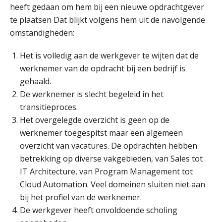
Praktijkdiploma Loonadministratie (PDL®)
31
heeft gedaan om hem bij een nieuwe opdrachtgever
AUG
Markus Verbeek Praehep
te plaatsen Dat blijkt volgens hem uit de navolgende
omstandigheden:
Cursus Van salarisadministrateur naar beloningsadviseur (basis)
01
SEP
MOCuitgevers
Het is volledig aan de werkgever te wijten dat de
werknemer van de opdracht bij een bedrijf is
gehaald.
Online cursus Wwft voor salarisadministrateurs (inclusief praktijkmodellen)
03
De werknemer is slecht begeleid in het
SEP
MOCuitgevers
transitieproces.
Het overgelegde overzicht is geen op de
Online cursus Bedingen in de arbeidsovereenkomst
07
werknemer toegespitst maar een algemeen
SEP
MOCuitgevers
overzicht van vacatures. De opdrachten hebben
betrekking op diverse vakgebieden, van Sales tot
Online Excel training voor de salarisadministrateur (verdieping)
08
IT Architecture, van Program Management tot
SEP
MOCuitgevers
Cloud Automation. Veel domeinen sluiten niet aan
bij het profiel van de werknemer.
Tweedaagse online Excel training voor de salarisadministrateur (verdieping, specialisatie en AI)
08
De werkgever heeft onvoldoende scholing
SEP
MOCuitgevers