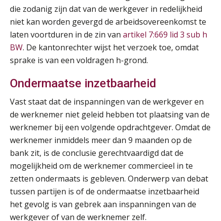
AUG
Markus Verbeek Praehep
die zodanig zijn dat van de werkgever in redelijkheid
niet kan worden gevergd de arbeidsovereenkomst te
HBO Programma Manager Payroll Services & Benefits
laten voortduren in de zin van
artikel 7:669 lid 3 sub h
14
AUG
Markus Verbeek Praehep
BW
. De kantonrechter wijst het verzoek toe, omdat
sprake is van een voldragen h-grond.
Module Arbeidsrecht en Sociale Zekerheid VPS
17
Ondermaatse inzetbaarheid
AUG
Markus Verbeek Praehep
Vast staat dat de inspanningen van de werkgever en
Module Loonheffingen PDL
de werknemer niet geleid hebben tot plaatsing van de
20
AUG
Markus Verbeek Praehep
werknemer bij een volgende opdrachtgever. Omdat de
werknemer inmiddels meer dan 9 maanden op de
Module Loonheffingen VPS
bank zit, is de conclusie gerechtvaardigd dat de
24
AUG
Markus Verbeek Praehep
mogelijkheid om de werknemer commercieel in te
zetten ondermaats is gebleven. Onderwerp van debat
tussen partijen is of de ondermaatse inzetbaarheid
Summercourse Update loonheffingen en arbeidsrecht
24
het gevolg is van gebrek aan inspanningen van de
AUG
MOCuitgevers
werkgever of van de werknemer zelf.