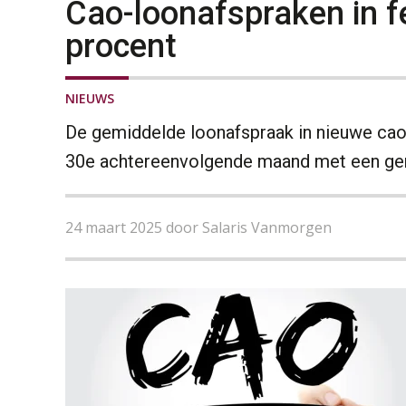
Cao-loonafspraken in f
procent
NIEUWS
De gemiddelde loonafspraak in nieuwe cao’s
30e achtereenvolgende maand met een gem
24 maart 2025 door Salaris Vanmorgen