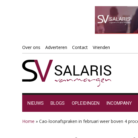
Spring
Door
Spring
Spring
Over ons
Adverteren
Contact
Vrienden
naar
naar
naar
naar
de
de
de
de
hoofdnavigatie
hoofd
eerste
voettekst
inhoud
sidebar
NIEUWS
BLOGS
OPLEIDINGEN
INCOMPANY
Home
»
Cao-loonafspraken in februari weer boven 4 proc