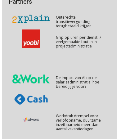
Partners
talenten in een krappe
arbeidsmarkt?
Cursus Internationaal/grensoverschrijdend werken
27
Onterechte
OKT
MOCuitgevers
transitievergoeding
terugbetaald krijgen
Cursus Copilot in Office (basis)
28
Grip op uren per dienst: 7
veelgemaakte fouten in
OKT
MOCuitgevers
projectadministratie
Online cursus Personeel en AVG/privacy
29
OKT
MOCuitgevers
De impact van AI op de
salarisadministratie: hoe
Online cursus omtrent pensioenactualiteiten
03
bereid jij je voor?
NOV
MOCuitgevers
Cursus Werkkostenregeling
04
Werkdruk drempel voor
NOV
MOCuitgevers
verlofopname, duurzame
inzetbaarheid meer dan
aantal vakantiedagen
Cursus Wwft en AI
05