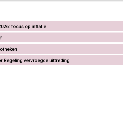
026: focus op inflatie
f
iotheken
r Regeling vervroegde uittreding