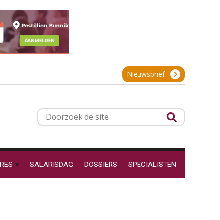
projectadministratie
Online cursus Werkkostenregeling
01
OKT
MOCuitgevers
De impact van AI op de
salarisadministratie: hoe
Online cursus Groene arbeidsvoorwaarden en de gevolgen voor de loonheffingen
05
bereid jij je voor?
Nieuwsbrief
OKT
MOCuitgevers
Cursus DGA verlonen
05
Werkdruk drempel voor
Doorzoek
OKT
MOCuitgevers
verlofopname, duurzame
de
inzetbaarheid meer dan
aantal vakantiedagen
site
Cursus WAZO – verlofvormen
06
Aanpassingen Wet toekomst
OKT
MOCuitgevers
pensioenen, de tijd dringt!
RES
SALARISDAG
DOSSIERS
SPECIALISTEN
Wie alles ziet, draagt alles: de
Online training Power Query voor HR en salarisadministrateurs
06
ongemakkelijke positie van
OKT
MOCuitgevers
payroll