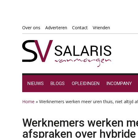
Spring
Door
Spring
Spring
Over ons
Adverteren
Contact
Vrienden
naar
naar
naar
naar
de
de
de
de
hoofdnavigatie
hoofd
eerste
voettekst
inhoud
sidebar
NIEUWS
BLOGS
OPLEIDINGEN
INCOMPANY
Home
»
Werknemers werken meer uren thuis, niet altijd 
Werknemers werken meer
afspraken over hybride