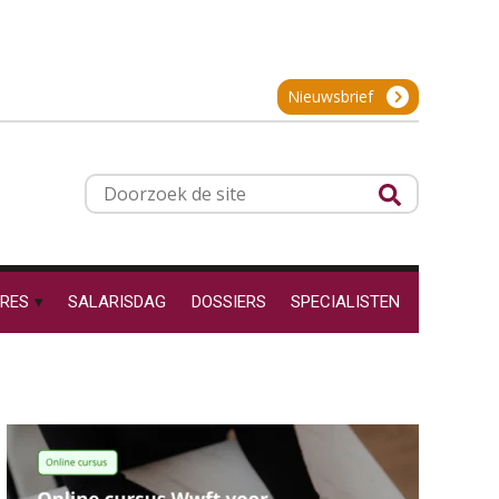
24
SEP
MOCuitgevers
Hoe behoud je financiële
talenten in een krappe
arbeidsmarkt?
Cursus Inkomstenbelasting voor de salarisadministrateur
29
Nieuwsbrief
SEP
MOCuitgevers
Onterechte
transitievergoeding
terugbetaald krijgen
Online Excel training voor de salarisadministrateur (specialisatie en AI)
30
Grip op uren per dienst: 7
Doorzoek
veelgemaakte fouten in
SEP
MOCuitgevers
de
projectadministratie
site
Online cursus Werkkostenregeling
01
OKT
MOCuitgevers
RES
SALARISDAG
DOSSIERS
SPECIALISTEN
De impact van AI op de
salarisadministratie: hoe
Online cursus Groene arbeidsvoorwaarden en de gevolgen voor de loonheffingen
05
bereid jij je voor?
OKT
MOCuitgevers
Cursus DGA verlonen
05
Werkdruk drempel voor
OKT
MOCuitgevers
verlofopname, duurzame
inzetbaarheid meer dan