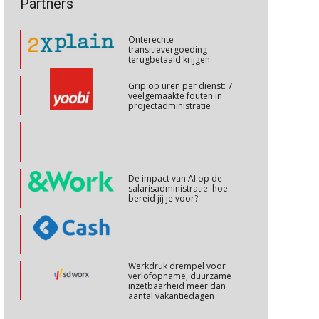
Partners
talenten in een krappe
arbeidsmarkt?
Cursus Internationaal/grensoverschrijdend werken
27
Onterechte
OKT
MOCuitgevers
transitievergoeding
terugbetaald krijgen
Cursus Copilot in Office (basis)
28
Grip op uren per dienst: 7
veelgemaakte fouten in
OKT
MOCuitgevers
projectadministratie
Online cursus Personeel en AVG/privacy
29
OKT
MOCuitgevers
De impact van AI op de
salarisadministratie: hoe
Online cursus omtrent pensioenactualiteiten
03
bereid jij je voor?
NOV
MOCuitgevers
Cursus Werkkostenregeling
04
Werkdruk drempel voor
NOV
MOCuitgevers
verlofopname, duurzame
inzetbaarheid meer dan
aantal vakantiedagen
Cursus Wwft en AI
05