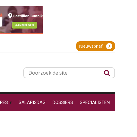
projectadministratie
Online cursus Werkkostenregeling
01
OKT
MOCuitgevers
De impact van AI op de
salarisadministratie: hoe
Online cursus Groene arbeidsvoorwaarden en de gevolgen voor de loonheffingen
05
bereid jij je voor?
Nieuwsbrief
OKT
MOCuitgevers
Cursus DGA verlonen
05
Werkdruk drempel voor
Doorzoek
OKT
MOCuitgevers
verlofopname, duurzame
de
inzetbaarheid meer dan
aantal vakantiedagen
site
Cursus WAZO – verlofvormen
06
Aanpassingen Wet toekomst
OKT
MOCuitgevers
pensioenen, de tijd dringt!
RES
SALARISDAG
DOSSIERS
SPECIALISTEN
Online training Power Query voor HR en salarisadministrateurs
Wie alles ziet, draagt alles: de
06
ongemakkelijke positie van
OKT
MOCuitgevers
payroll