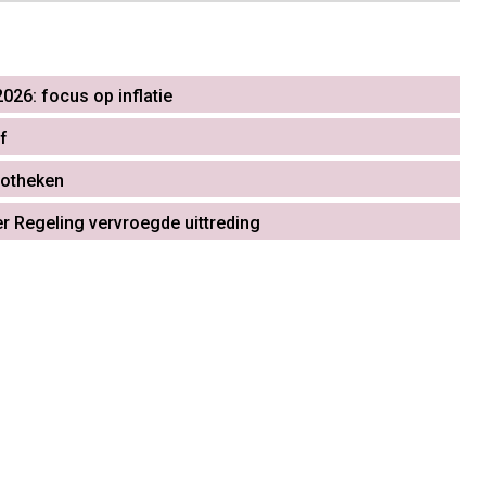
026: focus op inflatie
f
iotheken
r Regeling vervroegde uittreding