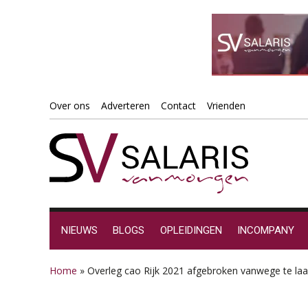
Spring
Door
Spring
Spring
Over ons
Adverteren
Contact
Vrienden
naar
naar
naar
naar
de
de
de
de
hoofdnavigatie
hoofd
eerste
voettekst
inhoud
sidebar
NIEUWS
BLOGS
OPLEIDINGEN
INCOMPANY
Home
»
Overleg cao Rijk 2021 afgebroken vanwege te la