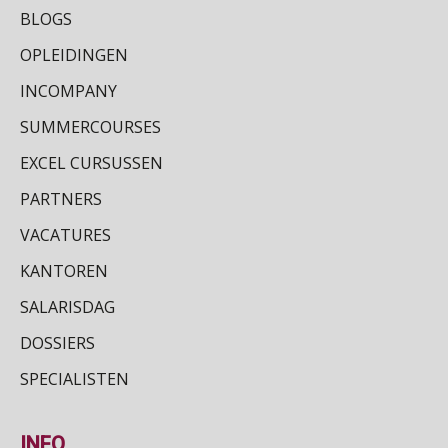
BLOGS
Senior Payroll Officer
Training Grenzen aangeven met zelfvertrouwen en respect
Forvis Mazars
OPLEIDINGEN
17
SEP
MOCuitgevers
INCOMPANY
Salarisadministrateur (20–28 uur per week)
SUMMERCOURSES
Online cursus Auto, fiets en OV in de salarisadministratie
17
Vakadi
SEP
MOCuitgevers
EXCEL CURSUSSEN
PARTNERS
Praktijkdiploma loonadministratie (PDL)
17
VACATURES
SEP
SD Worx
KANTOREN
Cursus Samen sterk: efficiënte samenwerking tussen HR en salarisadministratie
17
SALARISDAG
SEP
MOCuitgevers
DOSSIERS
Pensioen voor de salarisprofessional: ontdek welke verdieping bij jou past
21
SPECIALISTEN
SEP
MOCuitgevers
INFO