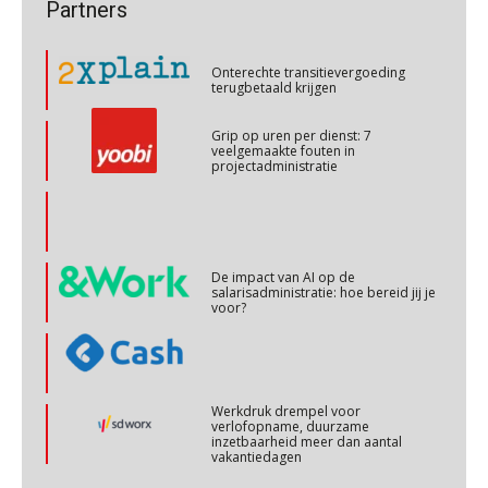
Hoe behoud je financiële talenten in
Partners
OKT
MOCuitgevers
een krappe arbeidsmarkt?
Cursus Copilot in Office (basis)
Onterechte transitievergoeding
28
terugbetaald krijgen
OKT
MOCuitgevers
Grip op uren per dienst: 7
veelgemaakte fouten in
Online cursus Personeel en AVG/privacy
29
projectadministratie
OKT
MOCuitgevers
Online cursus omtrent pensioenactualiteiten
03
NOV
MOCuitgevers
De impact van AI op de
salarisadministratie: hoe bereid jij je
voor?
Cursus Werkkostenregeling
04
NOV
MOCuitgevers
Werkdruk drempel voor
Cursus Wwft en AI
05
verlofopname, duurzame
inzetbaarheid meer dan aantal
NOV
MOCuitgevers
vakantiedagen