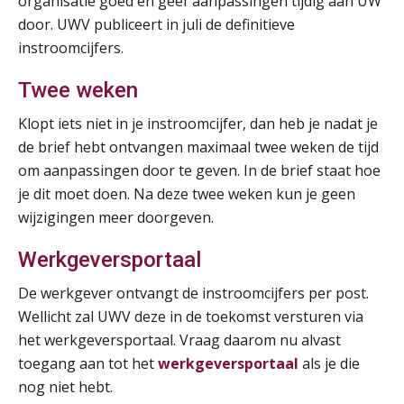
organisatie goed en geef aanpassingen tijdig aan UW
door. UWV publiceert in juli de definitieve
Pensioen voor de salarisprofessional: ontdek welke verdieping bij jou past
instroomcijfers.
21
SEP
MOCuitgevers
Twee weken
Online cursus Zzp’er, de Wet DBA en schijnzelfstandigheid
24
Klopt iets niet in je instroomcijfer, dan heb je nadat je
SEP
MOCuitgevers
de brief hebt ontvangen maximaal twee weken de tijd
De mensen achter de loonstrook: in
om aanpassingen door te geven. In de brief staat hoe
gesprek met Susan Hendriks
Online Excel training voor de salarisadministrateur (basis)
je dit moet doen. Na deze twee weken kun je geen
24
Je helpt klanten met hun
SEP
MOCuitgevers
wijzigingen meer doorgeven.
administratie — maar hoe zit het met
die van jouzelf?
Werkgeversportaal
Cursus Inkomstenbelasting voor de salarisadministrateur
29
Hoe behoud je financiële talenten in
SEP
MOCuitgevers
een krappe arbeidsmarkt?
De werkgever ontvangt de instroomcijfers per post.
Wellicht zal UWV deze in de toekomst versturen via
Online Excel training voor de salarisadministrateur (specialisatie en AI)
Onterechte transitievergoeding
30
het werkgeversportaal. Vraag daarom nu alvast
terugbetaald krijgen
SEP
MOCuitgevers
toegang aan tot het
werkgeversportaal
als je die
nog niet hebt.
Grip op uren per dienst: 7
veelgemaakte fouten in