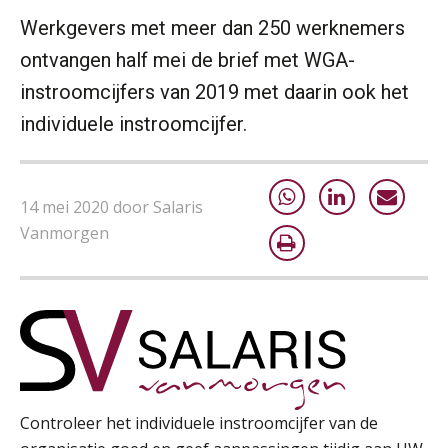
Cursus Samenwerken financiële- en salarisadministratie
09
Werkgevers met meer dan 250 werknemers
SEP
MOCuitgevers
ontvangen half mei de brief met WGA-
instroomcijfers van 2019 met daarin ook het
Online cursus Disfunctionerende werknemer: wat nu?
16
individuele instroomcijfer.
SEP
MOCuitgevers
Training Grenzen aangeven met zelfvertrouwen en respect
17
SEP
MOCuitgevers
14 mei 2020 door Salaris
Vanmorgen
Online cursus Auto, fiets en OV in de salarisadministratie
17
SEP
MOCuitgevers
Praktijkdiploma loonadministratie (PDL)
17
SEP
SD Worx
Cursus Samen sterk: efficiënte samenwerking tussen HR en salarisadministratie
Controleer het individuele instroomcijfer van de
17
SEP
MOCuitgevers