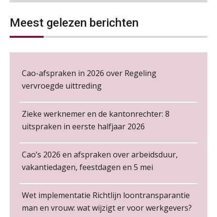
Aanpassingen Wet toekomst
Online cursus Regeling vervroegde uittreding/zwaar werk en Wet bedrag ineens
pensioenen, de tijd dringt!
06
Meest gelezen berichten
NOV
MOCuitgevers
Wie alles ziet, draagt alles: de
ongemakkelijke positie van payroll
Loonbeslag in de praktijk, wat moet je als werkgever weten en doen?
12
NOV
MOCuitgevers
Cao-afspraken in 2026 over Regeling
vervroegde uittreding
Cursus Copilot in Office (gevorderden)
12
De kracht van complimenten op de
NOV
MOCuitgevers
werkvloer
Zieke werknemer en de kantonrechter: 8
Online cursus Verplichte toepassing cao en pensioen
uitspraken in eerste halfjaar 2026
18
NOV
MOCuitgevers
Cao’s 2026 en afspraken over arbeidsduur,
Online training Power Pivot (SUPER Draaitabel)
20
vakantiedagen, feestdagen en 5 mei
Salarisadministrateur – Amersfoort
NOV
MOCuitgevers
aaff
Non-actiefstelling en schorsing: de
Wet implementatie Richtlijn loontransparantie
regels, de risico’s en de
Online Excel en AI training voor de salarisadministrateur
loondoorbetaling
26
man en vrouw: wat wijzigt er voor werkgevers?
NOV
MOCuitgevers