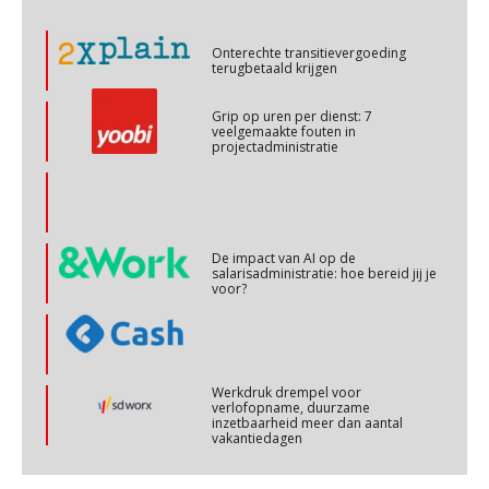
Cursus Copilot in Office (basis)
Onterechte transitievergoeding
28
terugbetaald krijgen
OKT
MOCuitgevers
Grip op uren per dienst: 7
veelgemaakte fouten in
Online cursus Personeel en AVG/privacy
29
projectadministratie
OKT
MOCuitgevers
Online cursus omtrent pensioenactualiteiten
03
NOV
MOCuitgevers
De impact van AI op de
salarisadministratie: hoe bereid jij je
voor?
Cursus Werkkostenregeling
04
NOV
MOCuitgevers
Werkdruk drempel voor
Cursus Wwft en AI
05
verlofopname, duurzame
inzetbaarheid meer dan aantal
NOV
MOCuitgevers
vakantiedagen
Aanpassingen Wet toekomst
Online cursus Regeling vervroegde uittreding/zwaar werk en Wet bedrag ineens