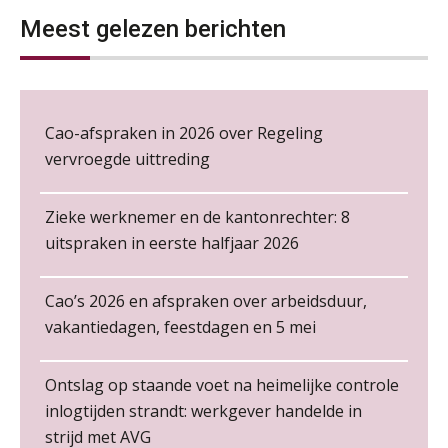
06
pensioenen, de tijd dringt!
NOV
MOCuitgevers
Meest gelezen berichten
Wie alles ziet, draagt alles: de
ongemakkelijke positie van payroll
Loonbeslag in de praktijk, wat moet je als werkgever weten en doen?
12
NOV
MOCuitgevers
Cao-afspraken in 2026 over Regeling
Cursus Copilot in Office (gevorderden)
vervroegde uittreding
12
NOV
MOCuitgevers
De kracht van complimenten op de
werkvloer
Zieke werknemer en de kantonrechter: 8
Online cursus Verplichte toepassing cao en pensioen
uitspraken in eerste halfjaar 2026
18
NOV
MOCuitgevers
Cao’s 2026 en afspraken over arbeidsduur,
Online training Power Pivot (SUPER Draaitabel)
20
vakantiedagen, feestdagen en 5 mei
NOV
MOCuitgevers
Senior Payroll Officer
Forvis Mazars
Non-actiefstelling en schorsing: de
Ontslag op staande voet na heimelijke controle
regels, de risico’s en de
Online Excel en AI training voor de salarisadministrateur
loondoorbetaling
26
inlogtijden strandt: werkgever handelde in
NOV
MOCuitgevers
strijd met AVG
Zelfstandig Administrateur Elysee
De mensen achter de loonstrook: in