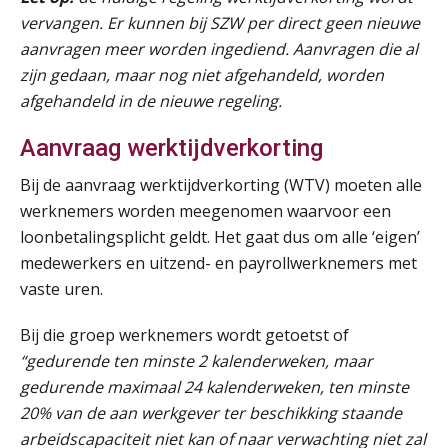
09
vervangen. Er kunnen bij SZW per direct geen nieuwe
SEP
MOCuitgevers
aanvragen meer worden ingediend. Aanvragen die al
zijn gedaan, maar nog niet afgehandeld, worden
Online cursus Disfunctionerende werknemer: wat nu?
16
afgehandeld in de nieuwe regeling.
SEP
MOCuitgevers
Aanvraag werktijdverkorting
Training Grenzen aangeven met zelfvertrouwen en respect
17
SEP
MOCuitgevers
Bij de aanvraag werktijdverkorting (WTV) moeten alle
werknemers worden meegenomen waarvoor een
loonbetalingsplicht geldt. Het gaat dus om alle ‘eigen’
Online cursus Auto, fiets en OV in de salarisadministratie
17
medewerkers en uitzend- en payrollwerknemers met
SEP
MOCuitgevers
vaste uren.
Praktijkdiploma loonadministratie (PDL)
17
Bij die groep werknemers wordt getoetst of
SEP
SD Worx
“gedurende ten minste 2 kalenderweken, maar
gedurende maximaal 24 kalenderweken, ten minste
Cursus Samen sterk: efficiënte samenwerking tussen HR en salarisadministratie
17
20% van de aan werkgever ter beschikking staande
SEP
MOCuitgevers
arbeidscapaciteit niet kan of naar verwachting niet zal