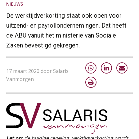
NIEUWS
Cursus Van salarisadministrateur naar beloningsadviseur (basis)
De werktijdverkorting staat ook open voor
01
SEP
MOCuitgevers
uitzend- en payrollondernemingen. Dat heeft
de ABU vanuit het ministerie van Sociale
Online cursus Wwft voor salarisadministrateurs (inclusief praktijkmodellen)
03
Zaken bevestigd gekregen.
SEP
MOCuitgevers
Online cursus Bedingen in de arbeidsovereenkomst
07
17 maart 2020 door Salaris
SEP
MOCuitgevers
Vanmorgen
Online Excel training voor de salarisadministrateur (verdieping)
08
SEP
MOCuitgevers
Tweedaagse online Excel training voor de salarisadministrateur (verdieping, specialisatie en AI)
08
SEP
MOCuitgevers
Let op:
de huidige regeling werktijdverkorting wordt
Cursus Samenwerken financiële- en salarisadministratie