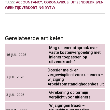
OKT
MOCuitgevers
TAGS:
ACCOUNTANCY
,
CORONAVIRUS
,
UITZENDBEDRIJVEN
,
WERKTIJDVERKORTING (WTV)
Online cursus Groene arbeidsvoorwaarden en de gevolgen voor de loonheffingen
05
OKT
MOCuitgevers
De impact van AI op de
salarisadministratie: hoe bereid jij je
voor?
Cursus DGA verlonen
05
Gerelateerde artikelen
OKT
MOCuitgevers
Mag uitlener afspraak over
vaste kostenvergoeding met
Werkdruk drempel voor
Cursus WAZO – verlofvormen
16 JULI 2026
06
verlofopname, duurzame
inlener toepassen op
inzetbaarheid meer dan aantal
OKT
MOCuitgevers
uitzendkracht?
vakantiedagen
Dossier meld- en
Aanpassingen Wet toekomst
Online training Power Query voor HR en salarisadministrateurs
vergewisplicht voor uitleners –
06
pensioenen, de tijd dringt!
7 JULI 2026
wijziging
OKT
MOCuitgevers
Arbeidsomstandighedenbesluit
Wie alles ziet, draagt alles: de
ongemakkelijke positie van payroll
G-rekening op termijn
Online cursus Internationaal thuiswerken en vaste inrichting na 2025 OESO modelverdrag update
3 JULI 2026
07
verplicht voor uitleners
OKT
MOCuitgevers
Wijzigingen Baadi –