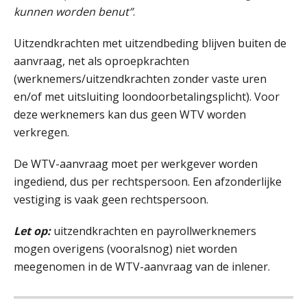
kunnen worden benut”
.
Pensioen voor de salarisprofessional: ontdek welke verdieping bij jou past
21
SEP
MOCuitgevers
Uitzendkrachten met uitzendbeding blijven buiten de
aanvraag, net als oproepkrachten
Online cursus Zzp’er, de Wet DBA en schijnzelfstandigheid
(werknemers/uitzendkrachten zonder vaste uren
24
SEP
MOCuitgevers
en/of met uitsluiting loondoorbetalingsplicht). Voor
De mensen achter de loonstrook: in
deze werknemers kan dus geen WTV worden
gesprek met Susan Hendriks
Online Excel training voor de salarisadministrateur (basis)
verkregen.
24
SEP
MOCuitgevers
Je helpt klanten met hun
administratie — maar hoe zit het met
De WTV-aanvraag moet per werkgever worden
die van jouzelf?
ingediend, dus per rechtspersoon. Een afzonderlijke
Cursus Inkomstenbelasting voor de salarisadministrateur
29
Hoe behoud je financiële talenten in
vestiging is vaak geen rechtspersoon.
SEP
MOCuitgevers
een krappe arbeidsmarkt?
Let op:
uitzendkrachten en payrollwerknemers
Online Excel training voor de salarisadministrateur (specialisatie en AI)
Onterechte transitievergoeding
30
mogen overigens (vooralsnog) niet worden
terugbetaald krijgen
SEP
MOCuitgevers
meegenomen in de WTV-aanvraag van de inlener.
Grip op uren per dienst: 7
veelgemaakte fouten in
Online cursus Werkkostenregeling
01
projectadministratie