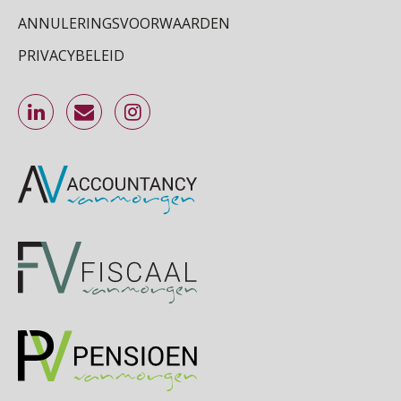
OKT
MOCuitgevers
ANNULERINGSVOORWAARDEN
Cursus DGA verlonen
PRIVACYBELEID
05
OKT
MOCuitgevers
Cursus WAZO – verlofvormen
06
OKT
MOCuitgevers
Online training Power Query voor HR en salarisadministrateurs
06
OKT
MOCuitgevers
Online cursus Internationaal thuiswerken en vaste inrichting na 2025 OESO modelverdrag update
07
OKT
MOCuitgevers
Cursus Van salarisadministrateur naar beloningsadviseur (verdieping)
07
OKT
MOCuitgevers