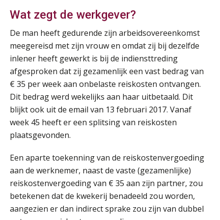
Wat zegt de werkgever?
Summercourse: Kiezen en loslaten & een mindset die kansen ziet en vertrouwen geeft
25
AUG
MOCuitgevers
De man heeft gedurende zijn arbeidsovereenkomst
meegereisd met zijn vrouw en omdat zij bij dezelfde
Summercourse: Een mindset die kansen ziet en vertrouwen geeft
25
inlener heeft gewerkt is bij de indiensttreding
AUG
MOCuitgevers
afgesproken dat zij gezamenlijk een vast bedrag van
€ 35 per week aan onbelaste reiskosten ontvangen.
Summercourse: Kiezen wat bij je past, loslaten wat je niet verder helpt
25
Dit bedrag werd wekelijks aan haar uitbetaald. Dit
AUG
MOCuitgevers
blijkt ook uit de email van 13 februari 2017. Vanaf
week 45 heeft er een splitsing van reiskosten
Summercourse Werkkostenregeling
25
plaatsgevonden.
AUG
MOCuitgevers
Een aparte toekenning van de reiskostenvergoeding
aan de werknemer, naast de vaste (gezamenlijke)
Online Opleiding Praktijkdiploma Loonadministratie (PDL)
25
reiskostenvergoeding van € 35 aan zijn partner, zou
AUG
MOCuitgevers
betekenen dat de kwekerij benadeeld zou worden,
aangezien er dan indirect sprake zou zijn van dubbel
Summercourse Internationaal/grensoverschrijdend werken
25