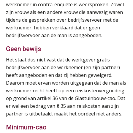
werknemer in contra-enquête is weersproken. Zowel
zijn vrouw als een andere vrouw die aanwezig waren
Cursus Samenwerken financiële- en salarisadministratie
09
tijdens de gesprekken over bedrijfsvervoer met de
SEP
MOCuitgevers
werknemer, hebben verklaard dat er geen
bedrijfsvervoer aan de man is aangeboden.
Online cursus Disfunctionerende werknemer: wat nu?
16
SEP
MOCuitgevers
Geen bewijs
Het staat dus niet vast dat de werkgever gratis
Training Grenzen aangeven met zelfvertrouwen en respect
17
bedrijfsvervoer aan de werknemer (en zijn partner)
SEP
MOCuitgevers
heeft aangeboden en dat zij hebben geweigerd.
Daarom moet ervan worden uitgegaan dat de man als
Online cursus Auto, fiets en OV in de salarisadministratie
17
werknemer recht heeft op een reiskostenvergoeding
SEP
MOCuitgevers
op grond van artikel 36 van de Glastuinbouw-cao. Dat
er wel een bedrag van € 35 aan reiskosten aan zijn
Praktijkdiploma loonadministratie (PDL)
17
partner is uitbetaald, maakt het oordeel niet anders.
SEP
SD Worx
Minimum-cao
Cursus Samen sterk: efficiënte samenwerking tussen HR en salarisadministratie