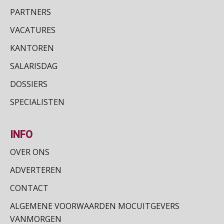
PARTNERS
Online cursus Zzp’er, de Wet DBA en schijnzelfstandigheid
24
SEP
MOCuitgevers
VACATURES
KANTOREN
Online Excel training voor de salarisadministrateur (basis)
24
SALARISDAG
SEP
MOCuitgevers
DOSSIERS
Cursus Inkomstenbelasting voor de salarisadministrateur
29
SPECIALISTEN
SEP
MOCuitgevers
INFO
Online Excel training voor de salarisadministrateur (specialisatie en AI)
30
SEP
MOCuitgevers
OVER ONS
ADVERTEREN
Online cursus Werkkostenregeling
01
OKT
MOCuitgevers
CONTACT
ALGEMENE VOORWAARDEN MOCUITGEVERS
Online cursus Groene arbeidsvoorwaarden en de gevolgen voor de loonheffingen
05
VANMORGEN