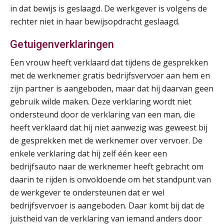
Praktijkdiploma Loonadministratie (PDL®)
in dat bewijs is geslaagd. De werkgever is volgens de
31
AUG
Markus Verbeek Praehep
rechter niet in haar bewijsopdracht geslaagd.
Getuigenverklaringen
Cursus Van salarisadministrateur naar beloningsadviseur (basis)
01
SEP
MOCuitgevers
Een vrouw heeft verklaard dat tijdens de gesprekken
met de werknemer gratis bedrijfsvervoer aan hem en
Online cursus Wwft voor salarisadministrateurs (inclusief praktijkmodellen)
zijn partner is aangeboden, maar dat hij daarvan geen
03
SEP
MOCuitgevers
gebruik wilde maken. Deze verklaring wordt niet
ondersteund door de verklaring van een man, die
Online cursus Bedingen in de arbeidsovereenkomst
heeft verklaard dat hij niet aanwezig was geweest bij
07
SEP
MOCuitgevers
de gesprekken met de werknemer over vervoer. De
enkele verklaring dat hij zelf één keer een
Online Excel training voor de salarisadministrateur (verdieping)
bedrijfsauto naar de werknemer heeft gebracht om
08
SEP
MOCuitgevers
daarin te rijden is onvoldoende om het standpunt van
de werkgever te ondersteunen dat er wel
bedrijfsvervoer is aangeboden. Daar komt bij dat de
Tweedaagse online Excel training voor de salarisadministrateur (verdieping, specialisatie en AI)
08
juistheid van de verklaring van iemand anders door
SEP
MOCuitgevers