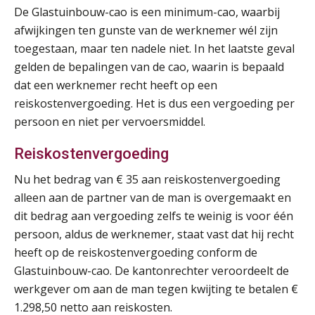
17
De Glastuinbouw-cao is een minimum-cao, waarbij
SEP
MOCuitgevers
afwijkingen ten gunste van de werknemer wél zijn
toegestaan, maar ten nadele niet. In het laatste geval
Pensioen voor de salarisprofessional: ontdek welke verdieping bij jou past
21
gelden de bepalingen van de cao, waarin is bepaald
SEP
MOCuitgevers
dat een werknemer recht heeft op een
reiskostenvergoeding. Het is dus een vergoeding per
Online cursus Zzp’er, de Wet DBA en schijnzelfstandigheid
24
persoon en niet per vervoersmiddel.
De mensen achter de loonstrook: in
SEP
MOCuitgevers
gesprek met Susan Hendriks
Reiskostenvergoeding
Je helpt klanten met hun
Online Excel training voor de salarisadministrateur (basis)
24
administratie — maar hoe zit het met
Nu het bedrag van € 35 aan reiskostenvergoeding
die van jouzelf?
SEP
MOCuitgevers
alleen aan de partner van de man is overgemaakt en
Hoe behoud je financiële talenten in
dit bedrag aan vergoeding zelfs te weinig is voor één
Cursus Inkomstenbelasting voor de salarisadministrateur
een krappe arbeidsmarkt?
29
persoon, aldus de werknemer, staat vast dat hij recht
SEP
MOCuitgevers
heeft op de reiskostenvergoeding conform de
Onterechte transitievergoeding
terugbetaald krijgen
Glastuinbouw-cao. De kantonrechter veroordeelt de
Online Excel training voor de salarisadministrateur (specialisatie en AI)
30
werkgever om aan de man tegen kwijting te betalen €
SEP
MOCuitgevers
Grip op uren per dienst: 7
1.298,50 netto aan reiskosten.
veelgemaakte fouten in