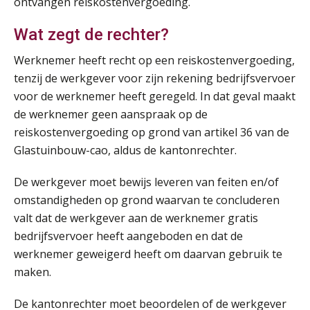
ontvangen reiskostenvergoeding.
AUG
MOCuitgevers
Wat zegt de rechter?
Opfriscursus PDL (NIRPA PE)
26
AUG
Markus Verbeek Praehep
Werknemer heeft recht op een reiskostenvergoeding,
tenzij de werkgever voor zijn rekening bedrijfsvervoer
voor de werknemer heeft geregeld. In dat geval maakt
Summercourse Impact en invloed van AI op de salarisverwerking (basis)
26
de werknemer geen aanspraak op de
AUG
MOCuitgevers
reiskostenvergoeding op grond van artikel 36 van de
Glastuinbouw-cao, aldus de kantonrechter.
Summercourse Impact en invloed van AI op de salarisverwerking (verdieping)
27
AUG
MOCuitgevers
De werkgever moet bewijs leveren van feiten en/of
omstandigheden op grond waarvan te concluderen
Online Vakopleiding Payroll Services (VPS)
28
valt dat de werkgever aan de werknemer gratis
AUG
MOCuitgevers
bedrijfsvervoer heeft aangeboden en dat de
werknemer geweigerd heeft om daarvan gebruik te
Opfriscursus VPS (NIRPA PE)
28
maken.
AUG
Markus Verbeek Praehep
De kantonrechter moet beoordelen of de werkgever