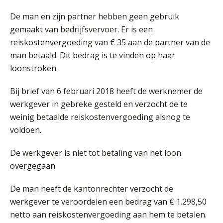
11
AUG
Markus Verbeek Praehep
De man en zijn partner hebben geen gebruik
gemaakt van bedrijfsvervoer. Er is een
HBO Programma Manager Payroll Services & Benefits
14
reiskostenvergoeding van € 35 aan de partner van de
AUG
Markus Verbeek Praehep
man betaald. Dit bedrag is te vinden op haar
loonstroken.
Module Arbeidsrecht en Sociale Zekerheid VPS
17
AUG
Markus Verbeek Praehep
Bij brief van 6 februari 2018 heeft de werknemer de
werkgever in gebreke gesteld en verzocht de te
weinig betaalde reiskostenvergoeding alsnog te
Module Loonheffingen PDL
20
voldoen.
AUG
Markus Verbeek Praehep
De werkgever is niet tot betaling van het loon
Module Loonheffingen VPS
24
overgegaan
AUG
Markus Verbeek Praehep
De man heeft de kantonrechter verzocht de
Summercourse Update loonheffingen en arbeidsrecht
24
werkgever te veroordelen een bedrag van € 1.298,50
AUG
MOCuitgevers
netto aan reiskostenvergoeding aan hem te betalen.