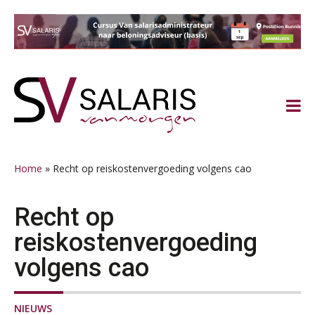
Spring
Door
Spring
Spring
naar
naar
naar
naar
de
de
de
de
hoofdnavigatie
hoofd
eerste
voettekst
inhoud
sidebar
Home
»
Recht op reiskostenvergoeding volgens cao
Recht op
reiskostenvergoeding
volgens cao
NIEUWS