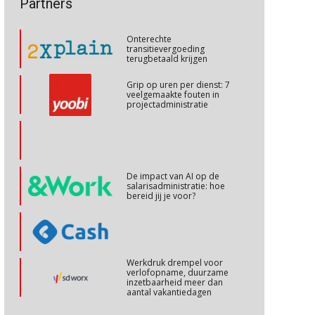
Partners
talenten in een krappe
arbeidsmarkt?
Cursus Internationaal/grensoverschrijdend werken
27
Onterechte
OKT
MOCuitgevers
transitievergoeding
terugbetaald krijgen
Cursus Copilot in Office (basis)
28
Grip op uren per dienst: 7
veelgemaakte fouten in
OKT
MOCuitgevers
projectadministratie
Online cursus Personeel en AVG/privacy
29
OKT
MOCuitgevers
De impact van AI op de
salarisadministratie: hoe
Online cursus omtrent pensioenactualiteiten
bereid jij je voor?
03
NOV
MOCuitgevers
Cursus Werkkostenregeling
04
Werkdruk drempel voor
NOV
MOCuitgevers
verlofopname, duurzame
inzetbaarheid meer dan
aantal vakantiedagen
Cursus Wwft en AI
05