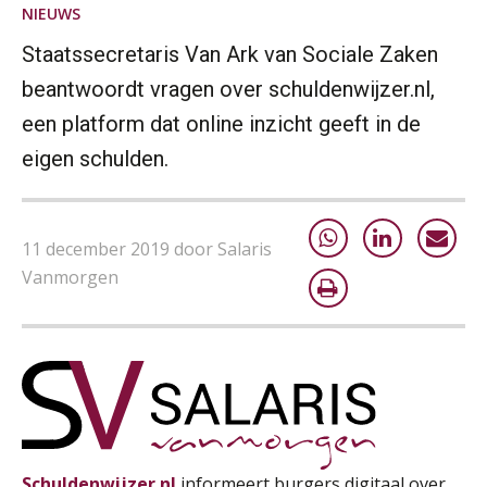
NIEUWS
HBO Programma Manager Payroll Services & Benefits
Staatssecretaris Van Ark van Sociale Zaken
14
AUG
Markus Verbeek Praehep
beantwoordt vragen over schuldenwijzer.nl,
een platform dat online inzicht geeft in de
Module Arbeidsrecht en Sociale Zekerheid VPS
17
eigen schulden.
AUG
Markus Verbeek Praehep
Module Loonheffingen PDL
20
11 december 2019 door Salaris
AUG
Markus Verbeek Praehep
Vanmorgen
Module Loonheffingen VPS
24
AUG
Markus Verbeek Praehep
Summercourse Update loonheffingen en arbeidsrecht
24
AUG
MOCuitgevers
Schuldenwijzer.nl
informeert burgers digitaal over
Summercourse: Kiezen en loslaten & een mindset die kansen ziet en vertrouwen geeft