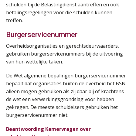
schulden bij de Belastingdienst aantreffen en ook
betalingsregelingen voor die schulden kunnen
Pensioen voor de salarisprofessional: ontdek welke verdieping bij jou past
21
treffen.
SEP
MOCuitgevers
Burgerservicenummer
Online cursus Zzp’er, de Wet DBA en schijnzelfstandigheid
24
Overheidsorganisaties en gerechtsdeurwaarders,
SEP
MOCuitgevers
De mensen achter de loonstrook: in
gesprek met Susan Hendriks
gebruiken burgerservicenummers bij de uitvoering
van hun wettelijke taken.
Online Excel training voor de salarisadministrateur (basis)
24
Je helpt klanten met hun
SEP
MOCuitgevers
administratie — maar hoe zit het met
die van jouzelf?
De Wet algemene bepalingen burgerservicenummer
bepaalt dat organisaties buiten de overheid het BSN
Cursus Inkomstenbelasting voor de salarisadministrateur
Hoe behoud je financiële talenten in
29
alleen mogen gebruiken als zij daar bij of krachtens
een krappe arbeidsmarkt?
SEP
MOCuitgevers
de wet een verwerkingsgrondslag voor hebben
gekregen. De meeste schuldeisers gebruiken het
Onterechte transitievergoeding
Online Excel training voor de salarisadministrateur (specialisatie en AI)
terugbetaald krijgen
30
burgerservicenummer niet.
SEP
MOCuitgevers
Grip op uren per dienst: 7
Beantwoording Kamervragen over
veelgemaakte fouten in
projectadministratie
Online cursus Werkkostenregeling