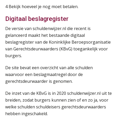
4 Bekijk hoeveel je nog moet betalen.
Opfriscursus PDL (NIRPA PE)
26
AUG
Markus Verbeek Praehep
Digitaal beslagregister
De versie van schuldenwijzer.nl die recent is
Summercourse Impact en invloed van AI op de salarisverwerking (basis)
26
gelanceerd maakt het bestaande digitaal
AUG
MOCuitgevers
beslagregister van de Koninklijke Beroepsorganisatie
van Gerechtsdeurwaarders (KBvG) toegankelijk voor
Summercourse Impact en invloed van AI op de salarisverwerking (verdieping)
27
burgers.
AUG
MOCuitgevers
De site bevat een overzicht van alle schulden
Online Vakopleiding Payroll Services (VPS)
28
waarvoor een beslagmaatregel door de
AUG
MOCuitgevers
gerechtsdeurwaarder is genomen.
Opfriscursus VPS (NIRPA PE)
28
De inzet van de KBvG is in 2020 schuldenwijzer.nl uit te
AUG
Markus Verbeek Praehep
breiden, zodat burgers kunnen zien of en zo ja, voor
welke schulden schuldeisers gerechtsdeurwaarders
Praktijkdiploma Loonadministratie (PDL®)
hebben ingeschakeld.
31