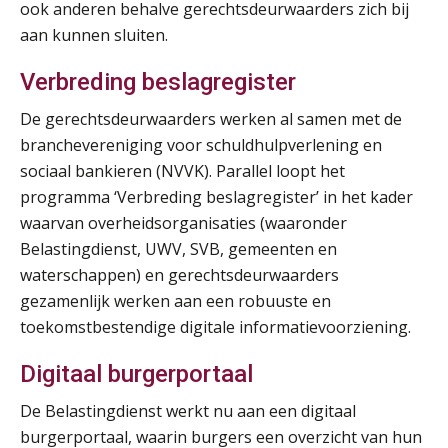
ook anderen behalve gerechtsdeurwaarders zich bij
Cursus Samenwerken financiële- en salarisadministratie
09
aan kunnen sluiten.
SEP
MOCuitgevers
Verbreding beslagregister
Online cursus Disfunctionerende werknemer: wat nu?
16
De gerechtsdeurwaarders werken al samen met de
SEP
MOCuitgevers
branchevereniging voor schuldhulpverlening en
sociaal bankieren (NVVK). Parallel loopt het
Training Grenzen aangeven met zelfvertrouwen en respect
17
programma ‘Verbreding beslagregister’ in het kader
SEP
MOCuitgevers
waarvan overheidsorganisaties (waaronder
Belastingdienst, UWV, SVB, gemeenten en
Online cursus Auto, fiets en OV in de salarisadministratie
17
waterschappen) en gerechtsdeurwaarders
SEP
MOCuitgevers
gezamenlijk werken aan een robuuste en
toekomstbestendige digitale informatievoorziening.
Praktijkdiploma loonadministratie (PDL)
17
SEP
SD Worx
Digitaal burgerportaal
De Belastingdienst werkt nu aan een digitaal
Cursus Samen sterk: efficiënte samenwerking tussen HR en salarisadministratie
17
burgerportaal, waarin burgers een overzicht van hun
SEP
MOCuitgevers