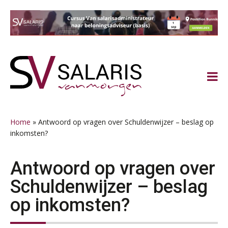
Spring
Door
Spring
Spring
naar
naar
naar
naar
de
de
de
de
hoofdnavigatie
hoofd
eerste
voettekst
inhoud
sidebar
Home
»
Antwoord op vragen over Schuldenwijzer – beslag op
inkomsten?
Antwoord op vragen over
Schuldenwijzer – beslag
op inkomsten?
Practical Diploma in Payroll Administration (PDL®)
11
AUG
Markus Verbeek Praehep