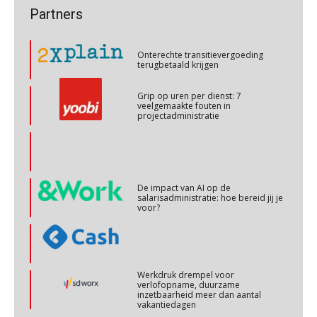
OKT
MOCuitgevers
Partners
Onterechte transitievergoeding
Cursus Copilot in Office (basis)
terugbetaald krijgen
28
OKT
MOCuitgevers
Grip op uren per dienst: 7
veelgemaakte fouten in
projectadministratie
Online cursus Personeel en AVG/privacy
29
OKT
MOCuitgevers
Online cursus omtrent pensioenactualiteiten
03
De impact van AI op de
NOV
MOCuitgevers
salarisadministratie: hoe bereid jij je
voor?
Cursus Werkkostenregeling
04
NOV
MOCuitgevers
Werkdruk drempel voor
verlofopname, duurzame
Cursus Wwft en AI
05
inzetbaarheid meer dan aantal
vakantiedagen
NOV
MOCuitgevers
Aanpassingen Wet toekomst