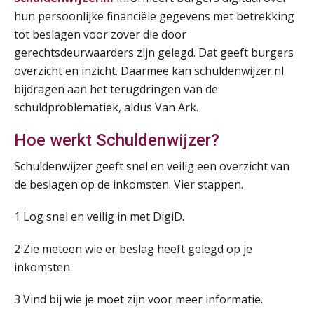
25
hun persoonlijke financiële gegevens met betrekking
AUG
MOCuitgevers
tot beslagen voor zover die door
gerechtsdeurwaarders zijn gelegd. Dat geeft burgers
Summercourse: Een mindset die kansen ziet en vertrouwen geeft
25
overzicht en inzicht. Daarmee kan schuldenwijzer.nl
AUG
MOCuitgevers
bijdragen aan het terugdringen van de
schuldproblematiek, aldus Van Ark.
Summercourse: Kiezen wat bij je past, loslaten wat je niet verder helpt
25
AUG
MOCuitgevers
Hoe werkt Schuldenwijzer?
Schuldenwijzer geeft snel en veilig een overzicht van
Summercourse Werkkostenregeling
25
de beslagen op de inkomsten. Vier stappen.
AUG
MOCuitgevers
1 Log snel en veilig in met DigiD.
Online Opleiding Praktijkdiploma Loonadministratie (PDL)
25
AUG
MOCuitgevers
2 Zie meteen wie er beslag heeft gelegd op je
inkomsten.
Summercourse Internationaal/grensoverschrijdend werken
25
AUG
MOCuitgevers
3 Vind bij wie je moet zijn voor meer informatie.