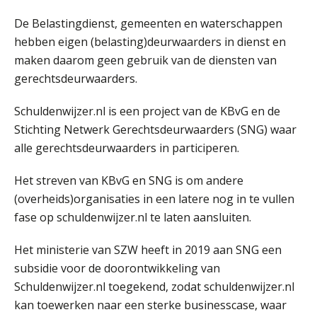
AUG
Markus Verbeek Praehep
De Belastingdienst, gemeenten en waterschappen
hebben eigen (belasting)deurwaarders in dienst en
Cursus Van salarisadministrateur naar beloningsadviseur (basis)
01
maken daarom geen gebruik van de diensten van
SEP
MOCuitgevers
gerechtsdeurwaarders.
Online cursus Wwft voor salarisadministrateurs (inclusief praktijkmodellen)
03
Schuldenwijzer.nl is een project van de KBvG en de
SEP
MOCuitgevers
Stichting Netwerk Gerechtsdeurwaarders (SNG) waar
alle gerechtsdeurwaarders in participeren.
Online cursus Bedingen in de arbeidsovereenkomst
07
SEP
MOCuitgevers
Het streven van KBvG en SNG is om andere
(overheids)organisaties in een latere nog in te vullen
Online Excel training voor de salarisadministrateur (verdieping)
fase op schuldenwijzer.nl te laten aansluiten.
08
SEP
MOCuitgevers
Het ministerie van SZW heeft in 2019 aan SNG een
subsidie voor de doorontwikkeling van
Tweedaagse online Excel training voor de salarisadministrateur (verdieping, specialisatie en AI)
08
Schuldenwijzer.nl toegekend, zodat schuldenwijzer.nl
SEP
MOCuitgevers
kan toewerken naar een sterke businesscase, waar