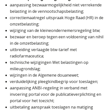
07
aanpassing bezwaarmogelijkheid niet verrekende
SEP
MOCuitgevers
belasting in de vennootschapsbelasting;
correctiemaatregel uitspraak Hoge Raad (HR) in de
Online Excel training voor de salarisadministrateur (verdieping)
08
omzetbelasting;
SEP
MOCuitgevers
wijziging van de kleineondernemersregeling btw;
bezwaar en beroep tegen een voldoening van nihil
Tweedaagse online Excel training voor de salarisadministrateur (verdieping, specialisatie en AI)
08
in de omzetbelasting;
SEP
MOCuitgevers
uitbreiding verlaagde btw-tarief met
radiofarmaceutica;
Cursus Samenwerken financiële- en salarisadministratie
09
technische wijzigingen Wet belastingen op
SEP
MOCuitgevers
milieugrondslag;
wijzingen in de Algemene douanewet;
Online cursus Disfunctionerende werknemer: wat nu?
16
verduidelijking pleegkindbegrip voor toeslagen;
SEP
MOCuitgevers
aanpassing ANBI-regeling in verband met
invoering portal voor de publicatieverplichting en
Training Grenzen aangeven met zelfvertrouwen en respect
17
portal voor het toezicht;
SEP
MOCuitgevers
uitbetaling aanspraak toeslagen na matiging