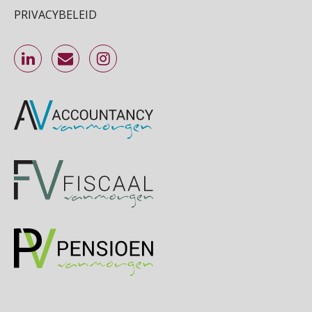
Cursus Inkomstenbelasting voor de salarisadministrateur
29
PRIVACYBELEID
SEP
MOCuitgevers
Online Excel training voor de salarisadministrateur (specialisatie en AI)
30
SEP
MOCuitgevers
Online cursus Werkkostenregeling
01
OKT
MOCuitgevers
Online cursus Groene arbeidsvoorwaarden en de gevolgen voor de loonheffingen
05
OKT
MOCuitgevers
Cursus DGA verlonen
05
OKT
MOCuitgevers
Cursus WAZO – verlofvormen
06
OKT
MOCuitgevers