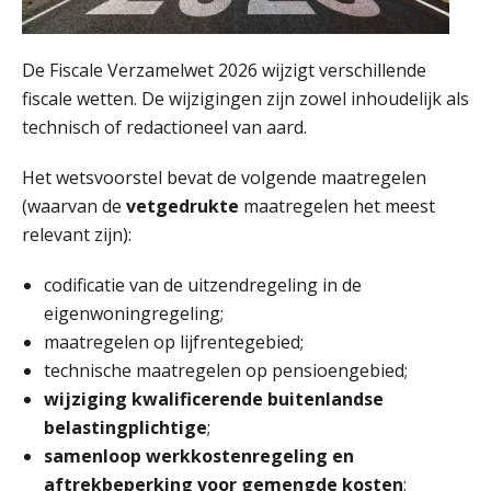
Online Vakopleiding Payroll Services (VPS)
28
De Fiscale Verzamelwet 2026 wijzigt verschillende
AUG
MOCuitgevers
fiscale wetten. De wijzigingen zijn zowel inhoudelijk als
technisch of redactioneel van aard.
Opfriscursus VPS (NIRPA PE)
28
AUG
Markus Verbeek Praehep
Het wetsvoorstel bevat de volgende maatregelen
(waarvan de
vetgedrukte
maatregelen het meest
Praktijkdiploma Loonadministratie (PDL®)
31
relevant zijn):
AUG
Markus Verbeek Praehep
codificatie van de uitzendregeling in de
Cursus Van salarisadministrateur naar beloningsadviseur (basis)
eigenwoningregeling;
01
SEP
MOCuitgevers
maatregelen op lijfrentegebied;
technische maatregelen op pensioengebied;
Online cursus Wwft voor salarisadministrateurs (inclusief praktijkmodellen)
wijziging kwalificerende buitenlandse
03
SEP
MOCuitgevers
belastingplichtige
;
samenloop werkkostenregeling en
aftrekbeperking voor gemengde kosten
;
Online cursus Bedingen in de arbeidsovereenkomst