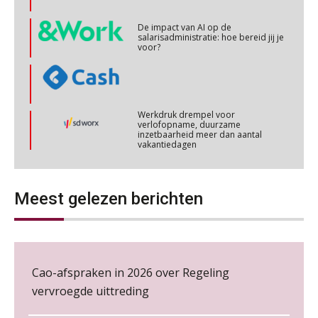
03
De impact van AI op de
NOV
MOCuitgevers
salarisadministratie: hoe bereid jij je
voor?
Cursus Werkkostenregeling
04
NOV
MOCuitgevers
Werkdruk drempel voor
verlofopname, duurzame
Cursus Wwft en AI
inzetbaarheid meer dan aantal
05
vakantiedagen
NOV
MOCuitgevers
Aanpassingen Wet toekomst
pensioenen, de tijd dringt!
Online cursus Regeling vervroegde uittreding/zwaar werk en Wet bedrag ineens
06
NOV
MOCuitgevers
Wie alles ziet, draagt alles: de
Meest gelezen berichten
ongemakkelijke positie van payroll
Loonbeslag in de praktijk, wat moet je als werkgever weten en doen?
12
NOV
MOCuitgevers
Cao-afspraken in 2026 over Regeling
Cursus Copilot in Office (gevorderden)
12
De kracht van complimenten op de
vervroegde uittreding
werkvloer
NOV
MOCuitgevers