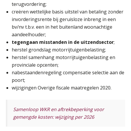
terugvordering;
Online cursus Auto, fiets en OV in de salarisadministratie
17
creëren wettelijke basis uitstel van betaling zonder
SEP
MOCuitgevers
invorderingsrente bij geruisloze inbreng in een
bv/nv t.b.v. een in het buitenland woonachtige
Praktijkdiploma loonadministratie (PDL)
17
aandeelhouder;
SEP
SD Worx
tegengaan misstanden in de uitzendsector
;
herstel grondslag motorrijtuigenbelasting;
Cursus Samen sterk: efficiënte samenwerking tussen HR en salarisadministratie
17
herstel samenhang motorrijtuigenbelasting en
SEP
MOCuitgevers
provinciale opcenten;
nabestaandenregeling compensatie selectie aan de
Pensioen voor de salarisprofessional: ontdek welke verdieping bij jou past
21
poort;
SEP
MOCuitgevers
wijzigingen Overige fiscale maatregelen 2020.
Online cursus Zzp’er, de Wet DBA en schijnzelfstandigheid
24
SEP
MOCuitgevers
Samenloop WKR en aftrekbeperking voor
De mensen achter de loonstrook: in
gesprek met Susan Hendriks
gemengde kosten: wijziging per 2026
Online Excel training voor de salarisadministrateur (basis)
24
Je helpt klanten met hun
administratie — maar hoe zit het met