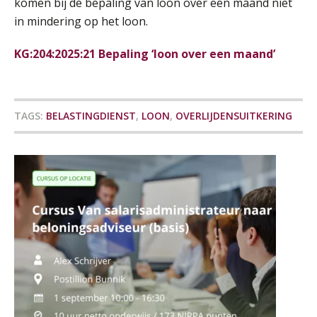
09
komen bij de bepaling van loon over een maand niet
SEP
MOCuitgevers
in mindering op het loon.
KG:204:2025:21 Bepaling ‘loon over een maand’
Online cursus Disfunctionerende werknemer: wat nu?
16
SEP
MOCuitgevers
Training Grenzen aangeven met zelfvertrouwen en respect
17
TAGS:
BELASTINGDIENST
,
LOON
,
OVERLIJDENSUITKERING
SEP
MOCuitgevers
Online cursus Auto, fiets en OV in de salarisadministratie
17
SEP
MOCuitgevers
Praktijkdiploma loonadministratie (PDL)
17
SEP
SD Worx
Cursus Samen sterk: efficiënte samenwerking tussen HR en salarisadministratie
17
SEP
MOCuitgevers