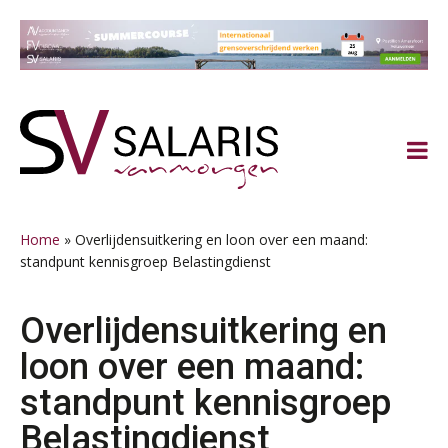
Spring
Door
Spring
Spring
naar
naar
naar
naar
de
de
de
de
hoofdnavigatie
hoofd
eerste
voettekst
inhoud
sidebar
Home
»
Overlijdensuitkering en loon over een maand:
standpunt kennisgroep Belastingdienst
Overlijdensuitkering en
loon over een maand:
standpunt kennisgroep
Belastingdienst