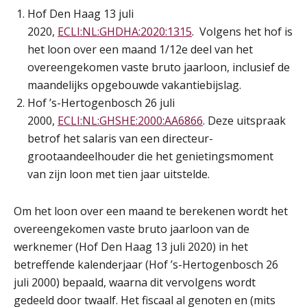
Hof Den Haag 13 juli
HBO Programma Manager Payroll Services & Benefits
14
2020,
ECLI:NL:GHDHA:2020:1315
. Volgens het hof is
AUG
Markus Verbeek Praehep
het loon over een maand 1/12e deel van het
overeengekomen vaste bruto jaarloon, inclusief de
Module Arbeidsrecht en Sociale Zekerheid VPS
17
maandelijks opgebouwde vakantiebijslag.
AUG
Markus Verbeek Praehep
Hof ’s-Hertogenbosch 26 juli
2000,
ECLI:NL:GHSHE:2000:AA6866
. Deze uitspraak
Module Loonheffingen PDL
20
betrof het salaris van een directeur-
AUG
Markus Verbeek Praehep
grootaandeelhouder die het genietingsmoment
van zijn loon met tien jaar uitstelde.
Module Loonheffingen VPS
24
AUG
Markus Verbeek Praehep
Om het loon over een maand te berekenen wordt het
overeengekomen vaste bruto jaarloon van de
Summercourse Update loonheffingen en arbeidsrecht
24
werknemer (Hof Den Haag 13 juli 2020) in het
AUG
MOCuitgevers
betreffende kalenderjaar (Hof ’s-Hertogenbosch 26
juli 2000) bepaald, waarna dit vervolgens wordt
Summercourse: Kiezen en loslaten & een mindset die kansen ziet en vertrouwen geeft
25
gedeeld door twaalf. Het fiscaal al genoten en (mits