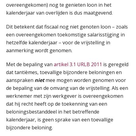
AUG
MOCuitgevers
overeengekomen) nog te genieten loon in het
kalenderjaar van overlijden is dus maatgevend.
Summercourse: Een mindset die kansen ziet en vertrouwen geeft
25
AUG
MOCuitgevers
Dit betekent dat fiscaal nog niet genoten loon – zoals
een overeengekomen toekomstige salarisstijging in
hetzelfde kalenderjaar – voor de vrijstelling in
Summercourse: Kiezen wat bij je past, loslaten wat je niet verder helpt
25
aanmerking wordt genomen.
AUG
MOCuitgevers
Met de bepaling van
artikel 3.1 URLB 2011
is geregeld
Summercourse Werkkostenregeling
25
dat tantièmes, toevallige bijzondere beloningen en
AUG
MOCuitgevers
aanspraken
niet
mee mogen worden genomen voor
de bepaling van de omvang van de vrijstelling. Als een
Online Opleiding Praktijkdiploma Loonadministratie (PDL)
25
werknemer met zijn werkgever is overeengekomen
AUG
MOCuitgevers
dat hij recht heeft op de toekenning van een
beloningsbestanddeel in het betreffende
Summercourse Internationaal/grensoverschrijdend werken
25
kalenderjaar, is geen sprake van een toevallige
AUG
MOCuitgevers
bijzondere beloning.