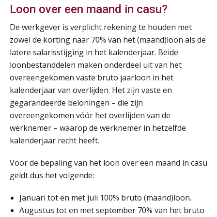
Opfriscursus PDL (NIRPA PE)
Loon over een maand in casu?
26
AUG
Markus Verbeek Praehep
De werkgever is verplicht rekening te houden met
zowel de korting naar 70% van het (maand)loon als de
Summercourse Impact en invloed van AI op de salarisverwerking (basis)
26
latere salarisstijging in het kalenderjaar. Beide
AUG
MOCuitgevers
loonbestanddelen maken onderdeel uit van het
overeengekomen vaste bruto jaarloon in het
Summercourse Impact en invloed van AI op de salarisverwerking (verdieping)
27
kalenderjaar van overlijden. Het zijn vaste en
AUG
MOCuitgevers
gegarandeerde beloningen – die zijn
overeengekomen vóór het overlijden van de
Online Vakopleiding Payroll Services (VPS)
28
werknemer – waarop de werknemer in hetzelfde
AUG
MOCuitgevers
kalenderjaar recht heeft.
Opfriscursus VPS (NIRPA PE)
Voor de bepaling van het loon over een maand in casu
28
AUG
Markus Verbeek Praehep
geldt dus het volgende:
Januari tot en met juli 100% bruto (maand)loon.
Praktijkdiploma Loonadministratie (PDL®)
31
Augustus tot en met september 70% van het bruto
AUG
Markus Verbeek Praehep