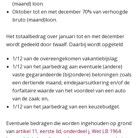
(maand) loon.
Oktober tot en met december 70% van verhoogde
Cursus Van salarisadministrateur naar beloningsadviseur (basis)
01
bruto (maand)loon.
SEP
MOCuitgevers
Het totaalbedrag over januari tot en met december
Online cursus Wwft voor salarisadministrateurs (inclusief praktijkmodellen)
03
wordt gedeeld door twaalf. Daarbij wordt opgeteld:
SEP
MOCuitgevers
1/12 van de overeengekomen vakantiebijslag;
Online cursus Bedingen in de arbeidsovereenkomst
07
1/12 van het jaarbedrag aan eventuele (andere)
SEP
MOCuitgevers
vaste gegarandeerde (bijzondere) beloningen zoals
een dertiende maand, eindejaarsuitkering en/of de
Online Excel training voor de salarisadministrateur (verdieping)
08
forfaitaire waarde van het voordeel van een auto
SEP
MOCuitgevers
van de zaak; en,
1/12 van het jaarbedrag van een keuzebudget.
Tweedaagse online Excel training voor de salarisadministrateur (verdieping, specialisatie en AI)
08
SEP
MOCuitgevers
Eventuele bedragen die worden ingehouden op grond
van
artikel 11, eerste lid, onderdeel j, Wet LB 1964
Cursus Samenwerken financiële- en salarisadministratie