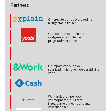
Onterechte transitievergoeding
Partners
terugbetaald krijgen
Cursus Copilot in Office (basis)
28
OKT
MOCuitgevers
Grip op uren per dienst: 7
veelgemaakte fouten in
projectadministratie
Online cursus Personeel en AVG/privacy
29
OKT
MOCuitgevers
Online cursus omtrent pensioenactualiteiten
De impact van AI op de
03
salarisadministratie: hoe bereid jij je
NOV
MOCuitgevers
voor?
Cursus Werkkostenregeling
04
NOV
MOCuitgevers
Werkdruk drempel voor
verlofopname, duurzame
inzetbaarheid meer dan aantal
Cursus Wwft en AI
05
vakantiedagen
NOV
MOCuitgevers
Aandachtspunten bij transitie in
verband met Wet toekomst
pensioenen voor werkgevers
Online cursus Regeling vervroegde uittreding/zwaar werk en Wet bedrag ineens