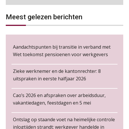
06
NOV
MOCuitgevers
Wie alles ziet, draagt alles: de
ongemakkelijke positie van payroll
Meest gelezen berichten
Loonbeslag in de praktijk, wat moet je als werkgever weten en doen?
12
NOV
MOCuitgevers
De kracht van complimenten op de
Cursus Copilot in Office (gevorderden)
12
Aandachtspunten bij transitie in verband met
werkvloer
NOV
MOCuitgevers
Wet toekomst pensioenen voor werkgevers
Online cursus Verplichte toepassing cao en pensioen
18
Zieke werknemer en de kantonrechter: 8
NOV
MOCuitgevers
uitspraken in eerste halfjaar 2026
Online training Power Pivot (SUPER Draaitabel)
20
Cao’s 2026 en afspraken over arbeidsduur,
Non-actiefstelling en schorsing: de
NOV
MOCuitgevers
regels, de risico’s en de
vakantiedagen, feestdagen en 5 mei
loondoorbetaling
Zelfstandig Administrateur Elysee
Online Excel en AI training voor de salarisadministrateur
26
PIA Group
De mensen achter de loonstrook: in
Ontslag op staande voet na heimelijke controle
NOV
MOCuitgevers
gesprek met Susan Hendriks
inlogtijden strandt: werkgever handelde in