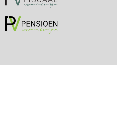
Cursus DGA verlonen
05
OKT
MOCuitgevers
Cursus WAZO – verlofvormen
06
OKT
MOCuitgevers
Online training Power Query voor HR en salarisadministrateurs
06
OKT
MOCuitgevers
Online cursus Internationaal thuiswerken en vaste inrichting na 2025 OESO modelverdrag update
07
OKT
MOCuitgevers
Cursus Van salarisadministrateur naar beloningsadviseur (verdieping)
07
OKT
MOCuitgevers
Online cursus Nog meer bedingen in de arbeidsovereenkomst
08