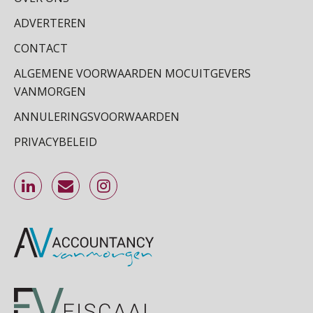
Online cursus Zzp’er, de Wet DBA en schijnzelfstandigheid
24
SEP
MOCuitgevers
ADVERTEREN
CONTACT
Online Excel training voor de salarisadministrateur (basis)
24
ALGEMENE VOORWAARDEN MOCUITGEVERS
SEP
MOCuitgevers
VANMORGEN
Cursus Inkomstenbelasting voor de salarisadministrateur
29
ANNULERINGSVOORWAARDEN
SEP
MOCuitgevers
PRIVACYBELEID
Online Excel training voor de salarisadministrateur (specialisatie en AI)
30
SEP
MOCuitgevers
Online cursus Werkkostenregeling
01
OKT
MOCuitgevers
Online cursus Groene arbeidsvoorwaarden en de gevolgen voor de loonheffingen
05
OKT
MOCuitgevers