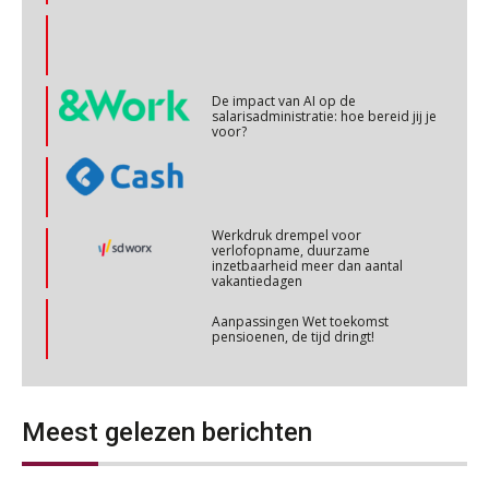
OKT
MOCuitgevers
Online cursus Personeel en AVG/privacy
29
OKT
MOCuitgevers
De impact van AI op de
salarisadministratie: hoe bereid jij je
voor?
Online cursus omtrent pensioenactualiteiten
03
NOV
MOCuitgevers
Werkdruk drempel voor
Cursus Werkkostenregeling
verlofopname, duurzame
04
inzetbaarheid meer dan aantal
NOV
MOCuitgevers
vakantiedagen
Aanpassingen Wet toekomst
Cursus Wwft en AI
pensioenen, de tijd dringt!
05
NOV
MOCuitgevers
Wie alles ziet, draagt alles: de
ongemakkelijke positie van payroll
Online cursus Regeling vervroegde uittreding/zwaar werk en Wet bedrag ineens
06
Meest gelezen berichten
NOV
MOCuitgevers