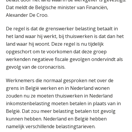
Online cursus Disfunctionerende werknemer: wat nu?
16
Dat meldt de Belgische minister van Financiën,
SEP
MOCuitgevers
Alexander De Croo.
De regel is dat de grenswerker belasting betaalt in
Training Grenzen aangeven met zelfvertrouwen en respect
17
het land waar hij werkt, bij thuiswerken is dat dan het
SEP
MOCuitgevers
land waar hij woont. Deze regel is nu tijdelijk
opgeschort om te voorkomen dat deze groep
Online cursus Auto, fiets en OV in de salarisadministratie
17
werkenden negatieve fiscale gevolgen ondervindt als
SEP
MOCuitgevers
gevolg van de coronacrisis.
Praktijkdiploma loonadministratie (PDL)
17
Werknemers die normaal gesproken net over de
SEP
SD Worx
grens in België werken en in Nederland wonen
zouden nu ze moeten thuiswerken in Nederland
Cursus Samen sterk: efficiënte samenwerking tussen HR en salarisadministratie
17
inkomstenbelasting moeten betalen in plaats van in
SEP
MOCuitgevers
België. Dat zou meer belasting betalen tot gevolg
kunnen hebben. Nederland en België hebben
Pensioen voor de salarisprofessional: ontdek welke verdieping bij jou past
21
namelijk verschillende belastingtarieven.
SEP
MOCuitgevers