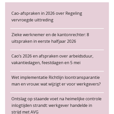
Loonbeslag in de praktijk, wat moet je als werkgever weten en doen?
12
De kracht van complimenten op de
NOV
MOCuitgevers
Cao-afspraken in 2026 over Regeling
werkvloer
vervroegde uittreding
Cursus Copilot in Office (gevorderden)
12
NOV
MOCuitgevers
Zieke werknemer en de kantonrechter: 8
uitspraken in eerste halfjaar 2026
Online cursus Verplichte toepassing cao en pensioen
18
NOV
MOCuitgevers
Cao’s 2026 en afspraken over arbeidsduur,
Non-actiefstelling en schorsing: de
regels, de risico’s en de
vakantiedagen, feestdagen en 5 mei
loondoorbetaling
Online training Power Pivot (SUPER Draaitabel)
20
NOV
MOCuitgevers
De mensen achter de loonstrook: in
Wet implementatie Richtlijn loontransparantie
gesprek met Susan Hendriks
man en vrouw: wat wijzigt er voor werkgevers?
Online Excel en AI training voor de salarisadministrateur
26
Payroll specialist
Je helpt klanten met hun
NOV
MOCuitgevers
administratie — maar hoe zit het met
Meijers makelaars in assurantiën
die van jouzelf?
Ontslag op staande voet na heimelijke controle
inlogtijden strandt: werkgever handelde in
Cursus Impact en invloed van AI op de salarisverwerking (basis)
26
Hoe behoud je financiële talenten in
strijd met AVG
NOV
MOCuitgevers
een krappe arbeidsmarkt?