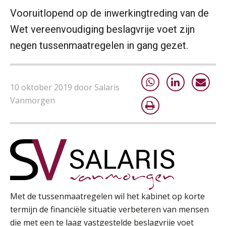
24
AUG
MOCuitgevers
Vooruitlopend op de inwerkingtreding van de
Wet vereenvoudiging beslagvrije voet zijn
Summercourse: Kiezen en loslaten & een mindset die kansen ziet en vertrouwen geeft
25
negen tussenmaatregelen in gang gezet.
AUG
MOCuitgevers
Summercourse: Een mindset die kansen ziet en vertrouwen geeft
25
10 oktober 2019 door Salaris
AUG
MOCuitgevers
Vanmorgen
Summercourse: Kiezen wat bij je past, loslaten wat je niet verder helpt
25
AUG
MOCuitgevers
Summercourse Werkkostenregeling
25
AUG
MOCuitgevers
Met de tussenmaatregelen wil het kabinet op korte
Online Opleiding Praktijkdiploma Loonadministratie (PDL)
25
termijn de financiële situatie verbeteren van mensen
AUG
MOCuitgevers
die met een te laag vastgestelde beslagvrije voet