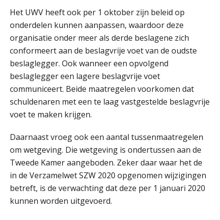
Tweedaagse online Excel training voor de salarisadministrateur (verdieping, specialisatie en AI)
08
Het UWV heeft ook per 1 oktober zijn beleid op
SEP
MOCuitgevers
onderdelen kunnen aanpassen, waardoor deze
organisatie onder meer als derde beslagene zich
Cursus Samenwerken financiële- en salarisadministratie
09
conformeert aan de beslagvrije voet van de oudste
SEP
MOCuitgevers
beslaglegger. Ook wanneer een opvolgend
beslaglegger een lagere beslagvrije voet
Online cursus Disfunctionerende werknemer: wat nu?
16
communiceert. Beide maatregelen voorkomen dat
SEP
MOCuitgevers
schuldenaren met een te laag vastgestelde beslagvrije
voet te maken krijgen.
Training Grenzen aangeven met zelfvertrouwen en respect
17
Daarnaast vroeg ook een aantal tussenmaatregelen
SEP
MOCuitgevers
om wetgeving. Die wetgeving is ondertussen aan de
Tweede Kamer aangeboden. Zeker daar waar het de
Online cursus Auto, fiets en OV in de salarisadministratie
17
in de Verzamelwet SZW 2020 opgenomen wijzigingen
SEP
MOCuitgevers
betreft, is de verwachting dat deze per 1 januari 2020
kunnen worden uitgevoerd.
Praktijkdiploma loonadministratie (PDL)
17
SEP
SD Worx