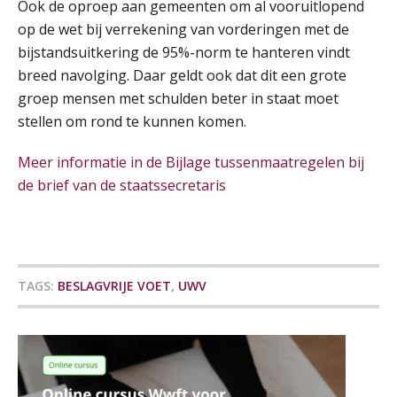
Ook de oproep aan gemeenten om al vooruitlopend
op de wet bij verrekening van vorderingen met de
Cursus Samen sterk: efficiënte samenwerking tussen HR en salarisadministratie
17
bijstandsuitkering de 95%-norm te hanteren vindt
SEP
MOCuitgevers
breed navolging. Daar geldt ook dat dit een grote
groep mensen met schulden beter in staat moet
Pensioen voor de salarisprofessional: ontdek welke verdieping bij jou past
21
stellen om rond te kunnen komen.
SEP
MOCuitgevers
Meer informatie in de Bijlage tussenmaatregelen bij
Online cursus Zzp’er, de Wet DBA en schijnzelfstandigheid
de brief van de staatssecretaris
24
SEP
MOCuitgevers
De mensen achter de loonstrook: in
gesprek met Susan Hendriks
Online Excel training voor de salarisadministrateur (basis)
24
SEP
MOCuitgevers
Je helpt klanten met hun
TAGS:
BESLAGVRIJE VOET
,
UWV
administratie — maar hoe zit het met
die van jouzelf?
Cursus Inkomstenbelasting voor de salarisadministrateur
29
Hoe behoud je financiële talenten in
SEP
MOCuitgevers
een krappe arbeidsmarkt?
Online Excel training voor de salarisadministrateur (specialisatie en AI)
Onterechte transitievergoeding