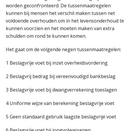
worden geconfronteerd. De tussenmaatregelen
Summercourse Internationaal/grensoverschrijdend werken
25
kunnen bij mensen het verschil maken tussen net
AUG
MOCuitgevers
voldoende overhouden om in het levensonderhoud te
kunnen voorzien en het moeten maken van extra
Opfriscursus PDL (NIRPA PE)
26
schulden om rond te kunnen komen.
AUG
Markus Verbeek Praehep
Het gaat om de volgende negen tussenmaatregelen:
Summercourse Impact en invloed van AI op de salarisverwerking (basis)
26
1 Beslagvrije voet bij inzet overheidsvordering
AUG
MOCuitgevers
2 Beslagvrij bedrag bij vereenvoudigd bankbeslag
Summercourse Impact en invloed van AI op de salarisverwerking (verdieping)
27
AUG
MOCuitgevers
3 Beslagvrije voet bij dwangverrekening toeslagen
Online Vakopleiding Payroll Services (VPS)
4 Uniforme wijze van berekening beslagvrije voet
28
AUG
MOCuitgevers
5 Geen standaard gebruik laagste beslagvrije voet
Opfriscursus VPS (NIRPA PE)
28
6 Beslagvrije voet bij jongvolwassenen