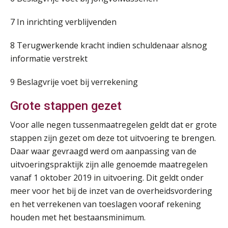
AUG
Markus Verbeek Praehep
7 In inrichting verblijvenden
Praktijkdiploma Loonadministratie (PDL®)
31
AUG
Markus Verbeek Praehep
8 Terugwerkende kracht indien schuldenaar alsnog
informatie verstrekt
Cursus Van salarisadministrateur naar beloningsadviseur (basis)
01
9 Beslagvrije voet bij verrekening
SEP
MOCuitgevers
Grote stappen gezet
Online cursus Wwft voor salarisadministrateurs (inclusief praktijkmodellen)
03
Voor alle negen tussenmaatregelen geldt dat er grote
SEP
MOCuitgevers
stappen zijn gezet om deze tot uitvoering te brengen.
Daar waar gevraagd werd om aanpassing van de
Online cursus Bedingen in de arbeidsovereenkomst
07
uitvoeringspraktijk zijn alle genoemde maatregelen
SEP
MOCuitgevers
vanaf 1 oktober 2019 in uitvoering. Dit geldt onder
meer voor het bij de inzet van de overheidsvordering
Online Excel training voor de salarisadministrateur (verdieping)
08
en het verrekenen van toeslagen vooraf rekening
SEP
MOCuitgevers
houden met het bestaansminimum.