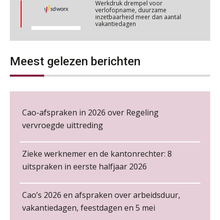
Werkdruk drempel voor
Cursus Wwft en AI
05
verlofopname, duurzame
inzetbaarheid meer dan aantal
NOV
MOCuitgevers
vakantiedagen
Aanpassingen Wet toekomst
Online cursus Regeling vervroegde uittreding/zwaar werk en Wet bedrag ineens
06
pensioenen, de tijd dringt!
NOV
MOCuitgevers
Meest gelezen berichten
Wie alles ziet, draagt alles: de
ongemakkelijke positie van payroll
Loonbeslag in de praktijk, wat moet je als werkgever weten en doen?
12
NOV
MOCuitgevers
Cao-afspraken in 2026 over Regeling
Cursus Copilot in Office (gevorderden)
vervroegde uittreding
12
NOV
MOCuitgevers
De kracht van complimenten op de
werkvloer
Zieke werknemer en de kantonrechter: 8
Online cursus Verplichte toepassing cao en pensioen
18
uitspraken in eerste halfjaar 2026
NOV
MOCuitgevers
Cao’s 2026 en afspraken over arbeidsduur,
Online training Power Pivot (SUPER Draaitabel)
20
vakantiedagen, feestdagen en 5 mei
NOV
MOCuitgevers
Payroll specialist