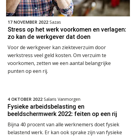
AUG
Markus Verbeek Praehep
Practical Diploma in Payroll Administration (PDL®)
11
17 NOVEMBER 2022
Sazas
AUG
Markus Verbeek Praehep
Stress op het werk voorkomen en verlagen:
zo kan de werkgever dat doen
HBO Programma Manager Payroll Services & Benefits
14
Voor de werkgever kan ziekteverzuim door
AUG
Markus Verbeek Praehep
werkstress veel geld kosten. Om verzuim te
voorkomen, zetten we een aantal belangrijke
Module Arbeidsrecht en Sociale Zekerheid VPS
17
punten op een rij.
AUG
Markus Verbeek Praehep
Module Loonheffingen PDL
20
4 OKTOBER 2022
Salaris Vanmorgen
AUG
Markus Verbeek Praehep
Fysieke arbeidsbelasting en
beeldschermwerk 2022: feiten op een rij
Module Loonheffingen VPS
24
Bijna 40 procent van alle werknemers doet fysiek
AUG
Markus Verbeek Praehep
belastend werk. Er kan ook sprake zijn van fysieke