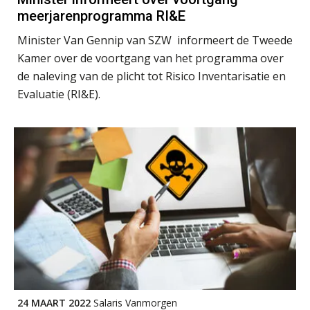
Opfriscursus VPS (NIRPA PE)
28
meerjarenprogramma RI&E
AUG
Markus Verbeek Praehep
Minister Van Gennip van SZW informeert de Tweede
Kamer over de voortgang van het programma over
Praktijkdiploma Loonadministratie (PDL®)
31
de naleving van de plicht tot Risico Inventarisatie en
AUG
Markus Verbeek Praehep
Evaluatie (RI&E).
Cursus Van salarisadministrateur naar beloningsadviseur (basis)
01
SEP
MOCuitgevers
Online cursus Wwft voor salarisadministrateurs (inclusief praktijkmodellen)
03
SEP
MOCuitgevers
Online cursus Bedingen in de arbeidsovereenkomst
07
SEP
MOCuitgevers
Online Excel training voor de salarisadministrateur (verdieping)
08
SEP
MOCuitgevers
24 MAART 2022
Salaris Vanmorgen