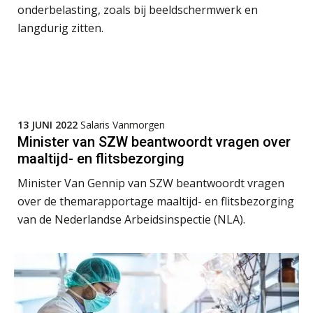
onderbelasting, zoals bij beeldschermwerk en
Summercourse Update loonheffingen en arbeidsrecht
24
langdurig zitten.
AUG
MOCuitgevers
Summercourse: Kiezen en loslaten & een mindset die kansen ziet en vertrouwen geeft
25
AUG
MOCuitgevers
Summercourse: Een mindset die kansen ziet en vertrouwen geeft
13 JUNI 2022
Salaris Vanmorgen
25
Minister van SZW beantwoordt vragen over
AUG
MOCuitgevers
maaltijd- en flitsbezorging
Summercourse: Kiezen wat bij je past, loslaten wat je niet verder helpt
Minister Van Gennip van SZW beantwoordt vragen
25
AUG
MOCuitgevers
over de themarapportage maaltijd- en flitsbezorging
van de Nederlandse Arbeidsinspectie (NLA).
Summercourse Werkkostenregeling
25
AUG
MOCuitgevers
Online Opleiding Praktijkdiploma Loonadministratie (PDL)
25
AUG
MOCuitgevers