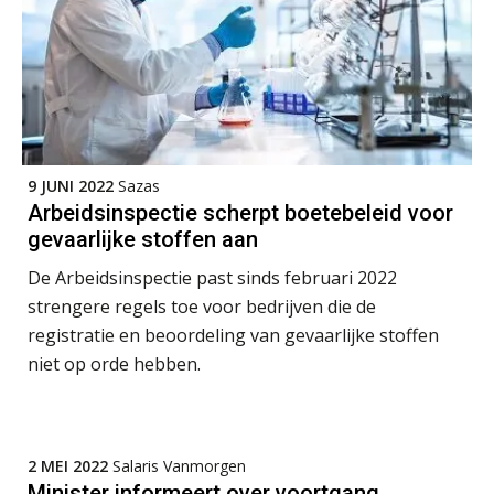
Summercourse Internationaal/grensoverschrijdend werken
25
AUG
MOCuitgevers
Opfriscursus PDL (NIRPA PE)
26
AUG
Markus Verbeek Praehep
9 JUNI 2022
Sazas
Arbeidsinspectie scherpt boetebeleid voor
Summercourse Impact en invloed van AI op de salarisverwerking (basis)
gevaarlijke stoffen aan
26
AUG
MOCuitgevers
De Arbeidsinspectie past sinds februari 2022
strengere regels toe voor bedrijven die de
Summercourse Impact en invloed van AI op de salarisverwerking (verdieping)
27
registratie en beoordeling van gevaarlijke stoffen
AUG
MOCuitgevers
niet op orde hebben.
Online Vakopleiding Payroll Services (VPS)
28
AUG
MOCuitgevers
2 MEI 2022
Salaris Vanmorgen
Minister informeert over voortgang