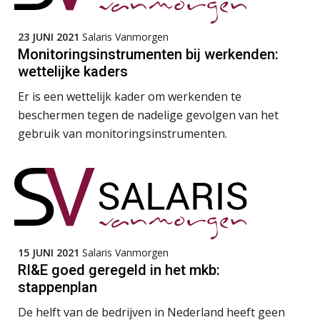
Online Excel training voor de salarisadministrateur (specialisatie en AI)
30
SEP
MOCuitgevers
Grip op uren per dienst: 7
23 JUNI 2021
Salaris Vanmorgen
veelgemaakte fouten in
projectadministratie
Monitoringsinstrumenten bij werkenden:
wettelijke kaders
Online cursus Werkkostenregeling
01
OKT
MOCuitgevers
Er is een wettelijk kader om werkenden te
beschermen tegen de nadelige gevolgen van het
De impact van AI op de
Online cursus Groene arbeidsvoorwaarden en de gevolgen voor de loonheffingen
05
gebruik van monitoringsinstrumenten.
salarisadministratie: hoe bereid jij je
voor?
OKT
MOCuitgevers
Cursus DGA verlonen
05
OKT
MOCuitgevers
Werkdruk drempel voor
verlofopname, duurzame
inzetbaarheid meer dan aantal
Cursus WAZO – verlofvormen
vakantiedagen
06
15 JUNI 2021
Salaris Vanmorgen
OKT
MOCuitgevers
RI&E goed geregeld in het mkb:
Aanpassingen Wet toekomst
pensioenen, de tijd dringt!
stappenplan
Online training Power Query voor HR en salarisadministrateurs
06
De helft van de bedrijven in Nederland heeft geen
Wie alles ziet, draagt alles: de
OKT
MOCuitgevers