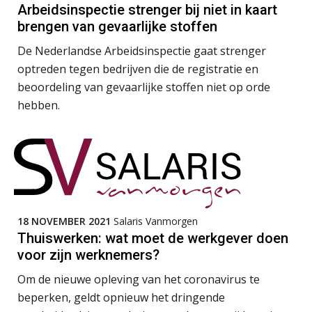
Arbeidsinspectie strenger bij niet in kaart
Tweedaagse online Excel training voor de salarisadministrateur (verdieping, specialisatie en AI)
brengen van gevaarlijke stoffen
08
SEP
MOCuitgevers
De Nederlandse Arbeidsinspectie gaat strenger
optreden tegen bedrijven die de registratie en
Cursus Samenwerken financiële- en salarisadministratie
09
beoordeling van gevaarlijke stoffen niet op orde
SEP
MOCuitgevers
hebben.
Online cursus Disfunctionerende werknemer: wat nu?
16
SEP
MOCuitgevers
Training Grenzen aangeven met zelfvertrouwen en respect
17
SEP
MOCuitgevers
18 NOVEMBER 2021
Salaris Vanmorgen
Thuiswerken: wat moet de werkgever doen
Online cursus Auto, fiets en OV in de salarisadministratie
17
voor zijn werknemers?
SEP
MOCuitgevers
Om de nieuwe opleving van het coronavirus te
beperken, geldt opnieuw het dringende
Praktijkdiploma loonadministratie (PDL)
17