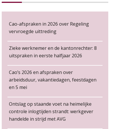
06
ongemakkelijke positie van
NOV
MOCuitgevers
payroll
Loonbeslag in de praktijk, wat moet je als werkgever weten en doen?
Cao-afspraken in 2026 over Regeling
12
NOV
MOCuitgevers
vervroegde uittreding
De kracht van complimenten
op de werkvloer
Cursus Copilot in Office (gevorderden)
12
Zieke werknemer en de kantonrechter: 8
NOV
MOCuitgevers
uitspraken in eerste halfjaar 2026
Online cursus Verplichte toepassing cao en pensioen
18
Cao’s 2026 en afspraken over
NOV
MOCuitgevers
arbeidsduur, vakantiedagen, feestdagen
en 5 mei
Salarisadministrateur – Amersfoort
Non-actiefstelling en
Online training Power Pivot (SUPER Draaitabel)
20
schorsing: de regels, de
aaff
NOV
MOCuitgevers
risico’s en de
loondoorbetaling
Ontslag op staande voet na heimelijke
controle inlogtijden strandt: werkgever
De mensen achter de
Online Excel en AI training voor de salarisadministrateur
loonstrook: in gesprek met
26
Salarisadministrateur (20–28 uur per week)
handelde in strijd met AVG
Susan Hendriks
NOV
MOCuitgevers
Vakadi