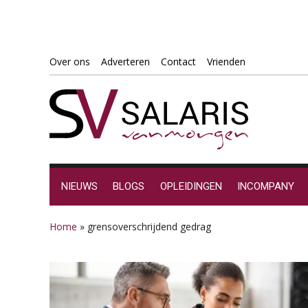
Spring
Door
Spring
Spring
Over ons
Adverteren
Contact
Vrienden
naar
naar
naar
naar
de
de
de
de
hoofdnavigatie
hoofd
eerste
voettekst
inhoud
sidebar
NIEUWS
BLOGS
OPLEIDINGEN
INCOMPANY
Home
»
grensoverschrijdend gedrag