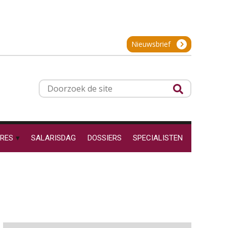
OKT
MOCuitgevers
De impact van AI op de
salarisadministratie: hoe
Online cursus Groene arbeidsvoorwaarden en de gevolgen voor de loonheffingen
05
bereid jij je voor?
Nieuwsbrief
OKT
MOCuitgevers
Cursus DGA verlonen
05
Werkdruk drempel voor
Doorzoek
OKT
MOCuitgevers
verlofopname, duurzame
de
inzetbaarheid meer dan
aantal vakantiedagen
site
Cursus WAZO – verlofvormen
06
Aanpassingen Wet toekomst
OKT
MOCuitgevers
pensioenen, de tijd dringt!
RES
SALARISDAG
DOSSIERS
SPECIALISTEN
Online training Power Query voor HR en salarisadministrateurs
Wie alles ziet, draagt alles: de
06
ongemakkelijke positie van
OKT
MOCuitgevers
payroll
Online cursus Internationaal thuiswerken en vaste inrichting na 2025 OESO modelverdrag update
07
OKT
MOCuitgevers
De kracht van complimenten