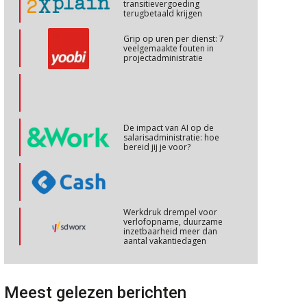
transitievergoeding
terugbetaald krijgen
Cursus Copilot in Office (basis)
28
Grip op uren per dienst: 7
veelgemaakte fouten in
OKT
MOCuitgevers
projectadministratie
Online cursus Personeel en AVG/privacy
29
OKT
MOCuitgevers
De impact van AI op de
salarisadministratie: hoe
Online cursus omtrent pensioenactualiteiten
03
bereid jij je voor?
NOV
MOCuitgevers
Cursus Werkkostenregeling
04
Werkdruk drempel voor
NOV
MOCuitgevers
verlofopname, duurzame
inzetbaarheid meer dan
aantal vakantiedagen
Cursus Wwft en AI
05
Aanpassingen Wet toekomst
NOV
MOCuitgevers
pensioenen, de tijd dringt!
Meest gelezen berichten
Online cursus Regeling vervroegde uittreding/zwaar werk en Wet bedrag ineens
Wie alles ziet, draagt alles: de