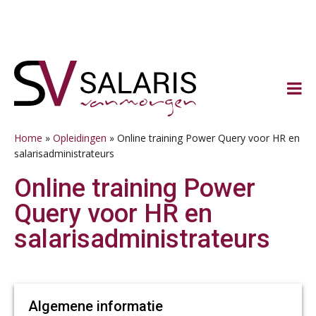
Spring
Door
Spring
Spring
naar
naar
naar
naar
de
de
de
de
hoofdnavigatie
hoofd
eerste
voettekst
inhoud
sidebar
Home
»
Opleidingen
»
Online training Power Query voor HR en
salarisadministrateurs
Online training Power
Query voor HR en
salarisadministrateurs
Algemene informatie