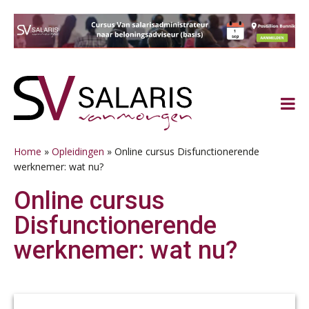
Spring
Door
Spring
Spring
naar
naar
naar
naar
de
de
de
de
hoofdnavigatie
hoofd
eerste
voettekst
inhoud
sidebar
Home
»
Opleidingen
»
Online cursus Disfunctionerende
werknemer: wat nu?
Online cursus
Disfunctionerende
werknemer: wat nu?