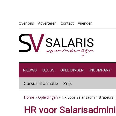
Spring
Door
Spring
Spring
Over ons
Adverteren
Contact
Vrienden
naar
naar
naar
naar
de
de
de
de
hoofdnavigatie
hoofd
eerste
voettekst
inhoud
sidebar
NIEUWS
BLOGS
OPLEIDINGEN
INCOMPANY
Cursusinformatie
Prijs
Home
»
Opleidingen
»
HR voor Salarisadministrateurs 
HR voor Salarisadmini