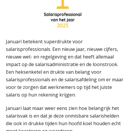
Summercourse Werkkostenregeling
25
AUG
MOCuitgevers
Online Opleiding Praktijkdiploma Loonadministratie (PDL)
25
AUG
MOCuitgevers
Januari betekent superdrukte voor
salarisprofessionals. Een nieuw jaar, nieuwe cijfers,
Summercourse Internationaal/grensoverschrijdend werken
25
nieuwe wet- en regelgeving en dat heeft allemaal
AUG
MOCuitgevers
impact op de salarisadministratie en de loonstrook.
Een heksenketel en drukte van belang voor
Opfriscursus PDL (NIRPA PE)
26
salarisprofessionals en de salarisafdeling om er maar
AUG
Markus Verbeek Praehep
voor te zorgen dat werknemers op tijd het juiste
salaris op hun rekening krijgen.
Summercourse Impact en invloed van AI op de salarisverwerking (basis)
26
Januari laat maar weer eens zien hoe belangrijk het
AUG
MOCuitgevers
salarisvak is en dat je deze onmisbare salarishelden
die ook in drukke tijden hun hoofd koel houden echt
Summercourse Impact en invloed van AI op de salarisverwerking (verdieping)
27