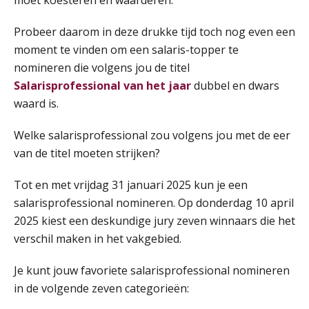
moet koesteren en waarderen.
AUG
MOCuitgevers
Probeer daarom in deze drukke tijd toch nog even een
Online Vakopleiding Payroll Services (VPS)
28
moment te vinden om een salaris-topper te
AUG
MOCuitgevers
nomineren die volgens jou de titel
Salarisprofessional van het jaar
dubbel en dwars
Opfriscursus VPS (NIRPA PE)
28
waard is.
AUG
Markus Verbeek Praehep
Welke salarisprofessional zou volgens jou met de eer
Praktijkdiploma Loonadministratie (PDL®)
van de titel moeten strijken?
31
AUG
Markus Verbeek Praehep
Tot en met vrijdag 31 januari 2025 kun je een
salarisprofessional nomineren. Op donderdag 10 april
Cursus Van salarisadministrateur naar beloningsadviseur (basis)
01
2025 kiest een deskundige jury zeven winnaars die het
SEP
MOCuitgevers
verschil maken in het vakgebied.
Online cursus Wwft voor salarisadministrateurs (inclusief praktijkmodellen)
03
Je kunt jouw favoriete salarisprofessional nomineren
SEP
MOCuitgevers
in de volgende zeven categorieën: