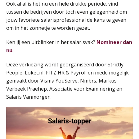
Ook al al is het nu een hele drukke periode, vind
tussen de bedrijven door toch even gelegenheid om
Online cursus Auto, fiets en OV in de salarisadministratie
17
jouw favoriete salarisprofessional de kans te geven
SEP
MOCuitgevers
om in het zonnetje te worden gezet.
Praktijkdiploma loonadministratie (PDL)
17
Ken jij een uitblinker in het salarisvak?
Nomineer dan
SEP
SD Worx
nu
.
Cursus Samen sterk: efficiënte samenwerking tussen HR en salarisadministratie
17
Deze verkiezing wordt georganiseerd door Strictly
SEP
MOCuitgevers
People, Loket.nl, FITZ HR & Payroll en mede mogelijk
gemaakt door Visma YouServe, Nmbrs, Markus
Pensioen voor de salarisprofessional: ontdek welke verdieping bij jou past
Verbeek Praehep, Associatie voor Examinering en
21
SEP
MOCuitgevers
Salaris Vanmorgen.
Online cursus Zzp’er, de Wet DBA en schijnzelfstandigheid
24
SEP
MOCuitgevers
De mensen achter de loonstrook: in
gesprek met Susan Hendriks
Online Excel training voor de salarisadministrateur (basis)