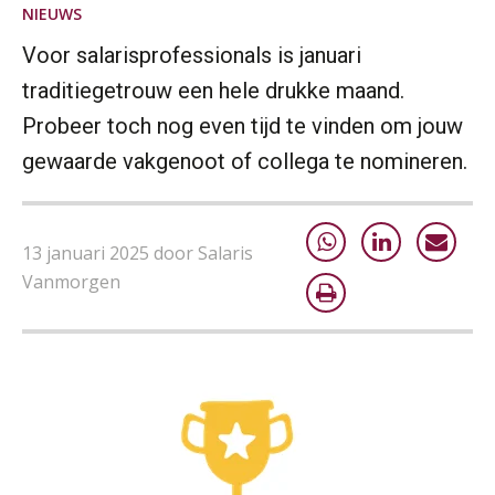
20
NIEUWS
AUG
Markus Verbeek Praehep
Voor salarisprofessionals is januari
Module Loonheffingen VPS
24
traditiegetrouw een hele drukke maand.
AUG
Markus Verbeek Praehep
Probeer toch nog even tijd te vinden om jouw
gewaarde vakgenoot of collega te nomineren.
Summercourse Update loonheffingen en arbeidsrecht
24
AUG
MOCuitgevers
13 januari 2025 door Salaris
Summercourse: Kiezen en loslaten & een mindset die kansen ziet en vertrouwen geeft
25
Vanmorgen
AUG
MOCuitgevers
Summercourse: Een mindset die kansen ziet en vertrouwen geeft
25
AUG
MOCuitgevers
Summercourse: Kiezen wat bij je past, loslaten wat je niet verder helpt
25
AUG
MOCuitgevers