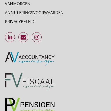
VANMORGEN
Online Excel training voor de salarisadministrateur (specialisatie en AI)
30
ANNULERINGSVOORWAARDEN
SEP
MOCuitgevers
PRIVACYBELEID
Online cursus Werkkostenregeling
01
OKT
MOCuitgevers
Online cursus Groene arbeidsvoorwaarden en de gevolgen voor de loonheffingen
05
OKT
MOCuitgevers
Cursus DGA verlonen
05
OKT
MOCuitgevers
Cursus WAZO – verlofvormen
06
OKT
MOCuitgevers
Online training Power Query voor HR en salarisadministrateurs
06