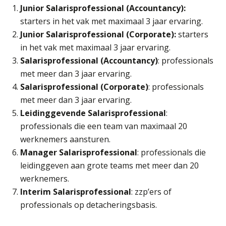
Online cursus Bedingen in de arbeidsovereenkomst
07
Junior Salarisprofessional (Accountancy):
SEP
MOCuitgevers
starters in het vak met maximaal 3 jaar ervaring.
Junior Salarisprofessional (Corporate):
starters
Online Excel training voor de salarisadministrateur (verdieping)
in het vak met maximaal 3 jaar ervaring.
08
SEP
MOCuitgevers
Salarisprofessional (Accountancy)
: professionals
met meer dan 3 jaar ervaring.
Tweedaagse online Excel training voor de salarisadministrateur (verdieping, specialisatie en AI)
Salarisprofessional (Corporate)
: professionals
08
SEP
MOCuitgevers
met meer dan 3 jaar ervaring.
Leidinggevende Salarisprofessional
:
professionals die een team van maximaal 20
Cursus Samenwerken financiële- en salarisadministratie
09
werknemers aansturen.
SEP
MOCuitgevers
Manager Salarisprofessional
: professionals die
leidinggeven aan grote teams met meer dan 20
Online cursus Disfunctionerende werknemer: wat nu?
16
werknemers.
SEP
MOCuitgevers
Interim Salarisprofessional
: zzp’ers of
professionals op detacheringsbasis.
Training Grenzen aangeven met zelfvertrouwen en respect
17
SEP
MOCuitgevers