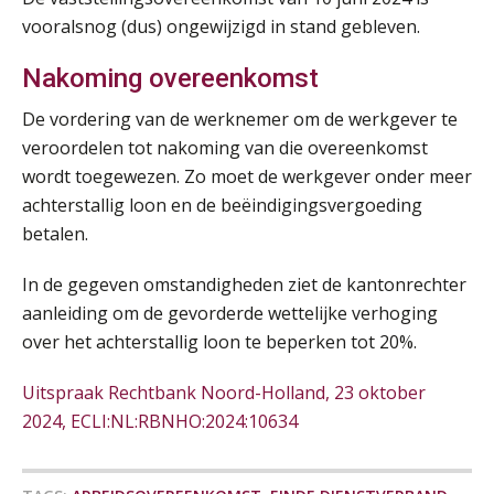
vooralsnog (dus) ongewijzigd in stand gebleven.
Online cursus Zzp’er, de Wet DBA en schijnzelfstandigheid
24
SEP
MOCuitgevers
De mensen achter de loonstrook: in
Nakoming overeenkomst
gesprek met Susan Hendriks
De vordering van de werknemer om de werkgever te
Online Excel training voor de salarisadministrateur (basis)
24
Je helpt klanten met hun
veroordelen tot nakoming van die overeenkomst
administratie — maar hoe zit het met
SEP
MOCuitgevers
die van jouzelf?
wordt toegewezen. Zo moet de werkgever onder meer
achterstallig loon en de beëindigingsvergoeding
Hoe behoud je financiële talenten in
Cursus Inkomstenbelasting voor de salarisadministrateur
29
een krappe arbeidsmarkt?
betalen.
SEP
MOCuitgevers
In de gegeven omstandigheden ziet de kantonrechter
Onterechte transitievergoeding
terugbetaald krijgen
Online Excel training voor de salarisadministrateur (specialisatie en AI)
30
aanleiding om de gevorderde wettelijke verhoging
SEP
MOCuitgevers
over het achterstallig loon te beperken tot 20%.
Grip op uren per dienst: 7
veelgemaakte fouten in
projectadministratie
Uitspraak Rechtbank Noord-Holland, 23 oktober
Online cursus Werkkostenregeling
01
2024, ECLI:NL:RBNHO:2024:10634
OKT
MOCuitgevers
Online cursus Groene arbeidsvoorwaarden en de gevolgen voor de loonheffingen
05
De impact van AI op de