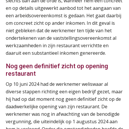
slechts dan aan de orde is, wanneer hem een concreet
en op details uitgewerkt aanbod tot het aangaan van
een arbeidsovereenkomst is gedaan. Het gaat daarbij
om concreet zicht op ander inkomen. In dit geval is
niet gebleken dat de werknemer ten tijde van het
ondertekenen van de vaststellingsovereenkomst al
werkzaamheden in zijn restaurant verrichtte en
daaruit een substantieel inkomen genereerde.
Nog geen definitief zicht op opening
Lonen in de Jaarrekening (NIRPA PE)
07
restaurant
AUG
Markus Verbeek Praehep
Op 10 juni 2024 had de werknemer weliswaar al
diverse stappen richting een eigen bedrijf gezet, maar
Practical Diploma in Payroll Administration (PDL®)
11
hij had op dat moment nog geen definitief zicht op de
AUG
Markus Verbeek Praehep
daadwerkelijke opening van zijn restaurant. De
werknemer was nog in afwachting van de benodigde
HBO Programma Manager Payroll Services & Benefits
14
vergunning, die uiteindelijk op 1 augustus 2024 aan
AUG
Markus Verbeek Praehep
hem is verleend. Onder die omstandigheden hoefde de