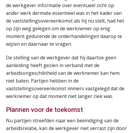
AUG
MOCuitgevers
de werkgever informatie over eventueel zicht op
ander werk dermate essentieel was in het kader van
Summercourse: Kiezen wat bij je past, loslaten wat je niet verder helpt
de vaststellingsovereenkomst als hij nu stelt, had het
25
AUG
MOCuitgevers
op zijn weg gelegen om de werknemer op enig
moment gedurende de onderhandelingen daarop te
wijzen en daarnaar te vragen.
Summercourse Werkkostenregeling
25
AUG
MOCuitgevers
De stelling van de werkgever dat hij daartoe geen
aanleiding heeft gezien in verband met de
Online Opleiding Praktijkdiploma Loonadministratie (PDL)
25
arbeidsongeschiktheid van de werknemer kan hem
AUG
MOCuitgevers
niet baten. Partijen hebben in de
vaststellingsovereenkomst immers vastgelegd dat de
Summercourse Internationaal/grensoverschrijdend werken
25
werknemer op dat moment niet langer ziek was.
AUG
MOCuitgevers
Plannen voor de toekomst
Opfriscursus PDL (NIRPA PE)
26
Nu partijen streefden naar een beëindiging van de
AUG
Markus Verbeek Praehep
arbeidsrelatie, kan de werkgever niet verrast zijn door