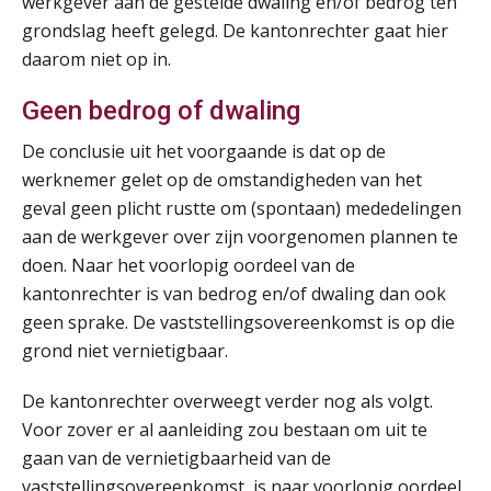
werkgever aan de gestelde dwaling en/of bedrog ten
grondslag heeft gelegd. De kantonrechter gaat hier
Online cursus Wwft voor salarisadministrateurs (inclusief praktijkmodellen)
daarom niet op in.
03
SEP
MOCuitgevers
Geen bedrog of dwaling
Online cursus Bedingen in de arbeidsovereenkomst
De conclusie uit het voorgaande is dat op de
07
SEP
MOCuitgevers
werknemer gelet op de omstandigheden van het
geval geen plicht rustte om (spontaan) mededelingen
Online Excel training voor de salarisadministrateur (verdieping)
aan de werkgever over zijn voorgenomen plannen te
08
SEP
MOCuitgevers
doen. Naar het voorlopig oordeel van de
kantonrechter is van bedrog en/of dwaling dan ook
Tweedaagse online Excel training voor de salarisadministrateur (verdieping, specialisatie en AI)
geen sprake. De vaststellingsovereenkomst is op die
08
SEP
MOCuitgevers
grond niet vernietigbaar.
De kantonrechter overweegt verder nog als volgt.
Cursus Samenwerken financiële- en salarisadministratie
09
Voor zover er al aanleiding zou bestaan om uit te
SEP
MOCuitgevers
gaan van de vernietigbaarheid van de
vaststellingsovereenkomst, is naar voorlopig oordeel