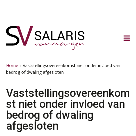
Spring
Door
Spring
Spring
naar
naar
naar
naar
de
de
de
de
hoofdnavigatie
hoofd
eerste
voettekst
inhoud
sidebar
Home
»
Vaststellingsovereenkomst niet onder invloed van
bedrog of dwaling afgesloten
Vaststellingsovereenkom
st niet onder invloed van
bedrog of dwaling
afgesloten