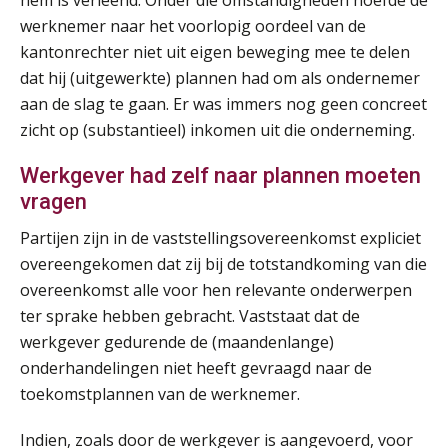
werknemer naar het voorlopig oordeel van de
Module Arbeidsrecht en Sociale Zekerheid VPS
17
kantonrechter niet uit eigen beweging mee te delen
AUG
Markus Verbeek Praehep
dat hij (uitgewerkte) plannen had om als ondernemer
aan de slag te gaan. Er was immers nog geen concreet
Module Loonheffingen PDL
20
zicht op (substantieel) inkomen uit die onderneming.
AUG
Markus Verbeek Praehep
Werkgever had zelf naar plannen moeten
Module Loonheffingen VPS
vragen
24
AUG
Markus Verbeek Praehep
Partijen zijn in de vaststellingsovereenkomst expliciet
overeengekomen dat zij bij de totstandkoming van die
Summercourse Update loonheffingen en arbeidsrecht
24
overeenkomst alle voor hen relevante onderwerpen
AUG
MOCuitgevers
ter sprake hebben gebracht. Vaststaat dat de
werkgever gedurende de (maandenlange)
Summercourse: Kiezen en loslaten & een mindset die kansen ziet en vertrouwen geeft
25
onderhandelingen niet heeft gevraagd naar de
AUG
MOCuitgevers
toekomstplannen van de werknemer.
Summercourse: Een mindset die kansen ziet en vertrouwen geeft
Indien, zoals door de werkgever is aangevoerd, voor
25