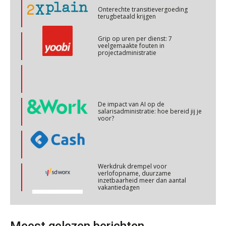
Grip op uren per dienst: 7
veelgemaakte fouten in
projectadministratie
Online cursus Personeel en AVG/privacy
29
OKT
MOCuitgevers
Online cursus omtrent pensioenactualiteiten
03
De impact van AI op de
salarisadministratie: hoe bereid jij je
NOV
MOCuitgevers
voor?
Cursus Werkkostenregeling
04
NOV
MOCuitgevers
Werkdruk drempel voor
verlofopname, duurzame
Cursus Wwft en AI
inzetbaarheid meer dan aantal
05
vakantiedagen
NOV
MOCuitgevers
Aanpassingen Wet toekomst
pensioenen, de tijd dringt!
Online cursus Regeling vervroegde uittreding/zwaar werk en Wet bedrag ineens
06
NOV
MOCuitgevers
Wie alles ziet, draagt alles: de
ongemakkelijke positie van payroll
Meest gelezen berichten