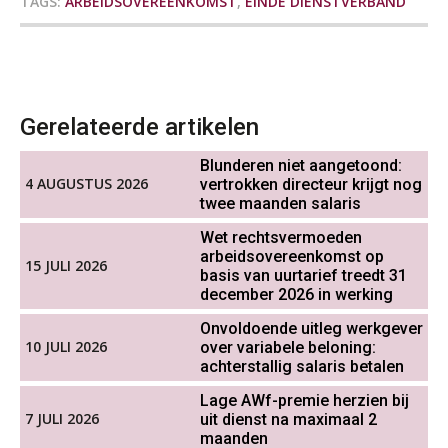
TAGS:
ARBEIDSOVEREENKOMST
,
EINDE DIENSTVERBAND
salarisadministratie: hoe bereid jij je
OKT
MOCuitgevers
voor?
Cursus DGA verlonen
05
OKT
MOCuitgevers
Werkdruk drempel voor
Gerelateerde artikelen
verlofopname, duurzame
Cursus WAZO – verlofvormen
inzetbaarheid meer dan aantal
06
vakantiedagen
Blunderen niet aangetoond:
OKT
MOCuitgevers
4 AUGUSTUS 2026
vertrokken directeur krijgt nog
Aanpassingen Wet toekomst
twee maanden salaris
pensioenen, de tijd dringt!
Online training Power Query voor HR en salarisadministrateurs
06
Wet rechtsvermoeden
OKT
MOCuitgevers
arbeidsovereenkomst op
15 JULI 2026
Wie alles ziet, draagt alles: de
basis van uurtarief treedt 31
ongemakkelijke positie van payroll
december 2026 in werking
Online cursus Internationaal thuiswerken en vaste inrichting na 2025 OESO modelverdrag update
07
Onvoldoende uitleg werkgever
OKT
MOCuitgevers
10 JULI 2026
over variabele beloning:
achterstallig salaris betalen
Cursus Van salarisadministrateur naar beloningsadviseur (verdieping)
07
De kracht van complimenten op de
Lage AWf-premie herzien bij
werkvloer
OKT
MOCuitgevers
7 JULI 2026
uit dienst na maximaal 2
maanden