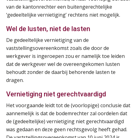
Online cursus Disfunctionerende werknemer: wat nu?
16
van de kantonrechter een buitengerechtelijke
SEP
MOCuitgevers
‘gedeeltelijke vernietiging’ rechtens niet mogelijk.
Training Grenzen aangeven met zelfvertrouwen en respect
17
Wel de lusten, niet de lasten
SEP
MOCuitgevers
De gedeeltelijke vernietiging van de
vaststellingsovereenkomst zoals die door de
Online cursus Auto, fiets en OV in de salarisadministratie
17
werkgever is ingeroepen zou er namelijk toe leiden
SEP
MOCuitgevers
dat de werkgever wel de overeengekomen lusten
behoudt zonder de daarbij behorende lasten te
Praktijkdiploma loonadministratie (PDL)
17
dragen.
SEP
SD Worx
Vernietiging niet gerechtvaardigd
Cursus Samen sterk: efficiënte samenwerking tussen HR en salarisadministratie
17
Het voorgaande leidt tot de (voorlopige) conclusie dat
SEP
MOCuitgevers
aannemelijk is dat de bodemrechter zal oordelen dat
de (gedeeltelijke) vernietiging niet gerechtvaardigd
Pensioen voor de salarisprofessional: ontdek welke verdieping bij jou past
21
was gedaan en deze geen rechtsgevolg heeft gehad.
SEP
MOCuitgevers
De vaststellingsovereenkomst van 10 juni 2024 is