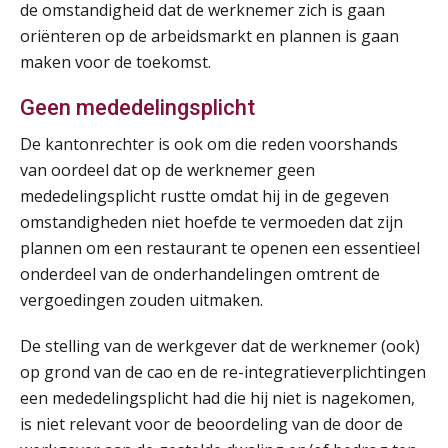
de omstandigheid dat de werknemer zich is gaan
Summercourse Impact en invloed van AI op de salarisverwerking (basis)
26
oriënteren op de arbeidsmarkt en plannen is gaan
AUG
MOCuitgevers
maken voor de toekomst.
Summercourse Impact en invloed van AI op de salarisverwerking (verdieping)
Geen mededelingsplicht
27
AUG
MOCuitgevers
De kantonrechter is ook om die reden voorshands
van oordeel dat op de werknemer geen
Online Vakopleiding Payroll Services (VPS)
28
mededelingsplicht rustte omdat hij in de gegeven
AUG
MOCuitgevers
omstandigheden niet hoefde te vermoeden dat zijn
plannen om een restaurant te openen een essentieel
Opfriscursus VPS (NIRPA PE)
28
onderdeel van de onderhandelingen omtrent de
AUG
Markus Verbeek Praehep
vergoedingen zouden uitmaken.
Praktijkdiploma Loonadministratie (PDL®)
De stelling van de werkgever dat de werknemer (ook)
31
AUG
Markus Verbeek Praehep
op grond van de cao en de re-integratieverplichtingen
een mededelingsplicht had die hij niet is nagekomen,
Cursus Van salarisadministrateur naar beloningsadviseur (basis)
is niet relevant voor de beoordeling van de door de
01
SEP
MOCuitgevers