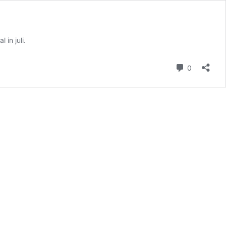
in juli.
reacties
0